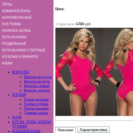
ТОПЫ
Цена:
КОМБИНЕЗОНЫ
КАРНАВАЛЬНЫЕ
1700
КОСТЮМЫ
Старая цена:
руб.
НИЖНЕЕ БЕЛЬЕ
КУПАЛЬНИКИ
РАЗДЕЛЬНЫЕ
КУПАЛЬНИКИ СЛИТНЫЕ
ИЗ КОЖИ И ВИНИЛА
ЮБКИ
КОРСЕТЫ
Корсеты под грудь
Корсеты на грудь
Корсеты с юбкой
Корсеты -жилеты
ПЛАТЬЯ
Платья вечерние
Платья клубные
Платья пляжные
Длинные платья
БОДИ
БЛУЗЫ, ТОПЫ, КОФТЫ,
ТУНИКИ
Характеристики
Описание
КОМБИНЕЗОНЫ,