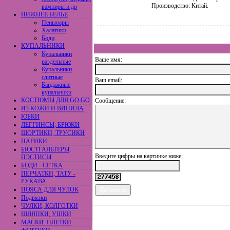
Производство: Китай.
вампиры и др
НИЖНЕЕ БЕЛЬЕ
Пеньюары
Халатики
Боди
КУПАЛЬНИКИ
Купальники
Ваше имя:
раздельные
Купальники
слитные
Ваш еmail:
Бандажные
купальники
КОСТЮМЫ ДЛЯ GO GO
Сообщение:
ИЗ КОЖИ И ВИНИЛА
ЮБКИ
ЛЕГГИНСЫ, БРЮКИ
ШОРТИКИ, ТРУСИКИ
ПАРИКИ
БЮСТГАЛЬТЕРЫ,
Введите цифры на картинке ниже:
ПЭСТИСЫ
БОДИ - СЕТКА
ПЕРЧАТКИ, ТАТУ -
РУКАВА
ПОЯСА ДЛЯ ЧУЛОК
Подвязки
ЧУЛКИ, КОЛГОТКИ
ШЛЯПКИ, УШКИ
МАСКИ. ПЛЕТКИ