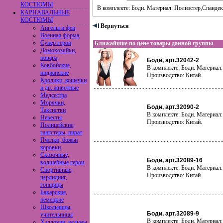
КОСТЮМЫ
В комплекте: Боди. Материал: Полиэстер,Спандек
КАРНАВАЛЬНЫЕ
КОСТЮМЫ
Вернуться
Ангелы и феи
Военная форма
Супер герои
Ближайшие по цене товары данной группы
Домохозяйки,
повара
Боди, арт.32042-2
Ковбойские,
В комплекте: Боди. Материал:
индианские
Производство: Китай.
Кролики, кошечки
и др. животные
Медсестра
Морячки,
Боди, арт.32090-2
Таксистки
В комплекте: Боди. Материал:
Невесты
Производство: Китай.
Полицейские,
гангстеры, пират
Пчелки, божьи
коровки
Сказочные,
Боди, арт.32089-16
волшебные герои
В комплекте: Боди. Материал:
Спортивные,
Производство: Китай.
черлидинг,
гонщицы
Баварские,
немецкие
Школьницы,
Боди, арт.32089-9
учительницы
В комплекте: Боди. Материал:
Хэллоуин, ведьмы,