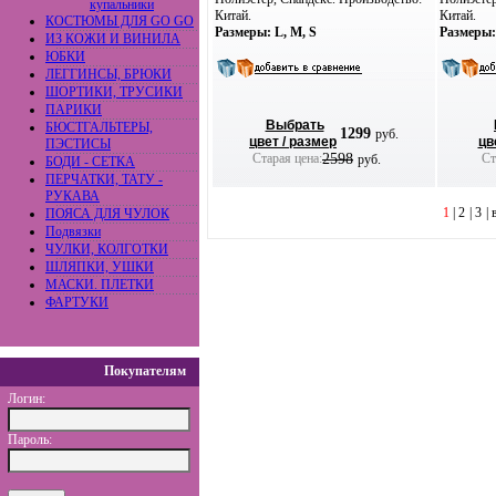
купальники
Китай.
Китай.
КОСТЮМЫ ДЛЯ GO GO
Размеры: L, M, S
Размеры:
ИЗ КОЖИ И ВИНИЛА
ЮБКИ
ЛЕГГИНСЫ, БРЮКИ
ШОРТИКИ, ТРУСИКИ
ПАРИКИ
Выбрать
БЮСТГАЛЬТЕРЫ,
1299
руб.
цвет / размер
цв
ПЭСТИСЫ
Старая цена:
2598
Ста
руб.
БОДИ - СЕТКА
ПЕРЧАТКИ, ТАТУ -
РУКАВА
1
|
2
|
3
|
ПОЯСА ДЛЯ ЧУЛОК
Подвязки
ЧУЛКИ, КОЛГОТКИ
ШЛЯПКИ, УШКИ
МАСКИ. ПЛЕТКИ
ФАРТУКИ
Покупателям
Логин:
Пароль: