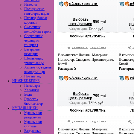
Таксистки
Невесты
Полицейские,
гангстеры, пират
Пчелки, божьи
Выбрать
950
руб.
коровки
цвет / размер
цв
Сказочные,
Старая цена:
1900
Ста
руб.
волшебные герои
Спортивные,
Лосины, арт.79585-2
черлидинг,
гонщицы
Баварские,
немецкие
В комплекте: Лосины. Материал:
В комплек
Школьницы,
Полиэстер, Спандекс. Производство:
Полиэстер
учительницы
Китай.
Китай.
Хэллоуин, ведьмы,
Размеры: S
Размеры:
вампиры и др
Новый год
НИЖНЕЕ БЕЛЬЕ
Пеньюары
Халатики
Выбрать
Боди
799
руб.
цвет / размер
цв
Бралетт -
Старая цена:
1598
Ста
руб.
бюстгальтер
КУПАЛЬНИКИ
Лосины, арт.79879-2
Л
Купальники
раздельные
Купальники
слитные
В комплекте: Лосины. Материал:
В комплек
Бандажные
Полиэстер, Спандекс. Производство:
Полиэстер