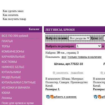
Сумма:
0.00
руб.
Оформить заказ
Как сделать заказ
Как оплатить
Как получить товар
Каталог
ЛЕГГИНСЫ, БРЮКИ
ВСЕ ПО 399 рублей
Выбрать по цене:
Цена:
от
ПЛАТЬЯ
Выбрать по размерам:
и
ТОПЫ
КОМБИНЕЗОНЫ
Найдено:
39
тов., страниц:
3
КАРНАВАЛЬНЫЕ
Показывать:
все
|
только товары в наличии
КОСТЮМЫ
Штаны, арт.77022-10
Л
НИЖНЕЕ БЕЛЬЕ
КУПАЛЬНИКИ
РАЗДЕЛЬНЫЕ
В комплекте: Штаны. Материал:
В комплек
Полиэстер, Спандек. Производство:
Полиэстер
КУПАЛЬНИКИ СЛИТНЫЕ
Китай.
Китай.
ИЗ КОЖИ И ВИНИЛА
Размеры: L
Размеры: o
ЮБКИ
Лосины
Пояс для чулков и чулки