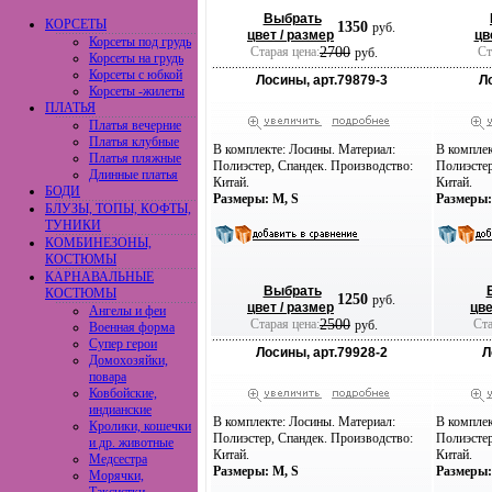
Выбрать
КОРСЕТЫ
1350
руб.
цвет / размер
цв
Корсеты под грудь
Старая цена:
2700
Ста
руб.
Корсеты на грудь
Корсеты с юбкой
Лосины, арт.79879-3
Л
Корсеты -жилеты
ПЛАТЬЯ
Платья вечерние
Платья клубные
В комплекте: Лосины. Материал:
В комплек
Платья пляжные
Полиэстер, Спандек. Производство:
Полиэстер
Длинные платья
Китай.
Китай.
БОДИ
Размеры: M, S
Размеры:
БЛУЗЫ, ТОПЫ, КОФТЫ,
ТУНИКИ
КОМБИНЕЗОНЫ,
КОСТЮМЫ
КАРНАВАЛЬНЫЕ
Выбрать
КОСТЮМЫ
1250
руб.
цвет / размер
цве
Ангелы и феи
Старая цена:
2500
Ста
руб.
Военная форма
Супер герои
Лосины, арт.79928-2
Л
Домохозяйки,
повара
Ковбойские,
индианские
В комплекте: Лосины. Материал:
В комплек
Кролики, кошечки
Полиэстер, Спандек. Производство:
Полиэстер
и др. животные
Китай.
Китай.
Медсестра
Размеры: M, S
Размеры: 
Морячки,