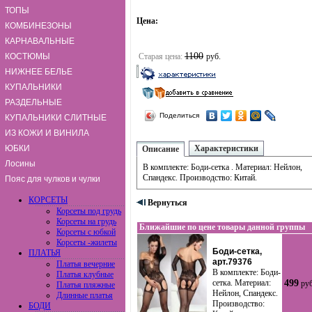
ТОПЫ
Цена:
КОМБИНЕЗОНЫ
КАРНАВАЛЬНЫЕ
1100
КОСТЮМЫ
Старая цена:
руб.
НИЖНЕЕ БЕЛЬЕ
КУПАЛЬНИКИ
РАЗДЕЛЬНЫЕ
Поделиться
КУПАЛЬНИКИ СЛИТНЫЕ
ИЗ КОЖИ И ВИНИЛА
ЮБКИ
Характеристики
Описание
Лосины
В комплекте: Боди-сетка . Материал: Нейлон,
Спандекс. Производство: Китай.
Пояс для чулков и чулки
КОРСЕТЫ
Вернуться
Корсеты под грудь
Корсеты на грудь
Ближайшие по цене товары данной группы
Корсеты с юбкой
Корсеты -жилеты
Боди-сетка,
ПЛАТЬЯ
арт.79376
Платья вечерние
В комплекте: Боди-
Платья клубные
сетка. Материал:
499
руб
Платья пляжные
Нейлон, Спандекс.
Длинные платья
Производство:
БОДИ