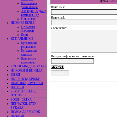
ДОБАВИТЬ 
Школьницы,
учительницы
Ваше имя:
Хэллоуин, ведьмы,
вампиры и др
Ваш еmail:
Новый год
НИЖНЕЕ БЕЛЬЕ
Пеньюары
Сообщение:
Халатики
Боди
КУПАЛЬНИКИ
Купальники
раздельные
Купальники
слитные
Введите цифры на картинке ниже:
Бандажные
купальники
КОСТЮМЫ ДЛЯ GO GO
ИЗ КОЖИ И ВИНИЛА
ЮБКИ
ЛЕГГИНСЫ, БРЮКИ
ШОРТИКИ, ТРУСИКИ
ПАРИКИ
БЮСТГАЛЬТЕРЫ,
ПЭСТИСЫ
БОДИ - СЕТКА
ПЕРЧАТКИ, ТАТУ -
РУКАВА
ПОЯСА ДЛЯ ЧУЛОК
Подвязки