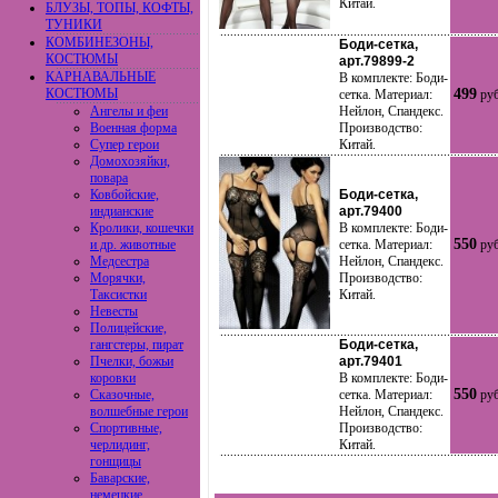
Китай.
БЛУЗЫ, ТОПЫ, КОФТЫ,
ТУНИКИ
КОМБИНЕЗОНЫ,
Боди-сетка,
КОСТЮМЫ
арт.79899-2
КАРНАВАЛЬНЫЕ
В комплекте: Боди-
КОСТЮМЫ
499
сетка. Материал:
руб
Ангелы и феи
Нейлон, Спандекс.
Военная форма
Производство:
Супер герои
Китай.
Домохозяйки,
повара
Ковбойские,
Боди-сетка,
индианские
арт.79400
Кролики, кошечки
В комплекте: Боди-
550
и др. животные
сетка. Материал:
руб
Медсестра
Нейлон, Спандекс.
Морячки,
Производство:
Таксистки
Китай.
Невесты
Полицейские,
гангстеры, пират
Боди-сетка,
Пчелки, божьи
арт.79401
коровки
В комплекте: Боди-
550
Сказочные,
сетка. Материал:
руб
волшебные герои
Нейлон, Спандекс.
Спортивные,
Производство:
черлидинг,
Китай.
гонщицы
Баварские,
немецкие