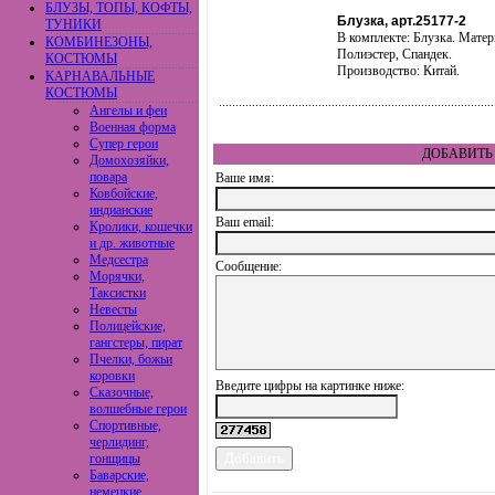
БЛУЗЫ, ТОПЫ, КОФТЫ,
Блузка, арт.25177-2
ТУНИКИ
В комплекте: Блузка. Матер
КОМБИНЕЗОНЫ,
Полиэстер, Спандек.
КОСТЮМЫ
Производство: Китай.
КАРНАВАЛЬНЫЕ
КОСТЮМЫ
Ангелы и феи
Военная форма
Супер герои
ДОБАВИТЬ 
Домохозяйки,
повара
Ваше имя:
Ковбойские,
индианские
Ваш еmail:
Кролики, кошечки
и др. животные
Медсестра
Сообщение:
Морячки,
Таксистки
Невесты
Полицейские,
гангстеры, пират
Пчелки, божьи
коровки
Введите цифры на картинке ниже:
Сказочные,
волшебные герои
Спортивные,
черлидинг,
гонщицы
Баварские,
немецкие