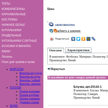
ТОПЫ
КОМБИНЕЗОНЫ
Цена:
КАРНАВАЛЬНЫЕ
КОСТЮМЫ
НИЖНЕЕ БЕЛЬЕ
КУПАЛЬНИКИ
РАЗДЕЛЬНЫЕ
Поделиться
КУПАЛЬНИКИ СЛИТНЫЕ
ИЗ КОЖИ И ВИНИЛА
Характеристики
Описание
ЮБКИ
Лосины
В комплекте: Футболка. Материал: Полиэстер, 
Производство: Китай.
Пояс для чулков и чулки
Вернуться
КОРСЕТЫ
Корсеты под грудь
Корсеты на грудь
Ближайшие по цене товары данной группы
Корсеты с юбкой
Корсеты -жилеты
Блузка, арт.25142-1
ПЛАТЬЯ
В комплекте: Блузка. Матер
Платья вечерние
Полиэстер, Спандек.
Платья клубные
Производство: Китай.
Платья пляжные
Длинные платья
БОДИ