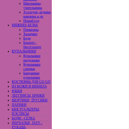
Школьницы,
учительницы
Хэллоуин, ведьмы,
вампиры и др
Новый год
НИЖНЕЕ БЕЛЬЕ
Пеньюары
Халатики
Боди
Бралетт -
бюстгальтер
КУПАЛЬНИКИ
Купальники
раздельные
Купальники
слитные
Бандажные
купальники
КОСТЮМЫ ДЛЯ GO GO
ИЗ КОЖИ И ВИНИЛА
ЮБКИ
ЛЕГГИНСЫ, БРЮКИ
ШОРТИКИ, ТРУСИКИ
ПАРИКИ
БЮСТГАЛЬТЕРЫ,
ПЭСТИСЫ
БОДИ - СЕТКА
ПЕРЧАТКИ, ТАТУ -
РУКАВА