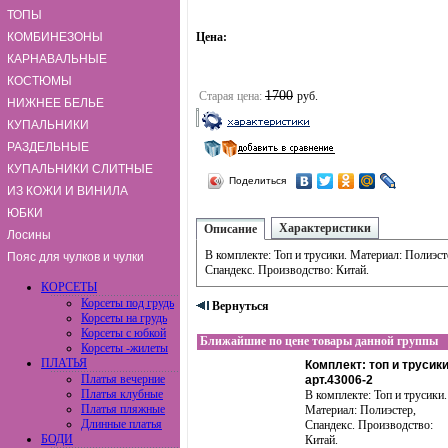
ТОПЫ
КОМБИНЕЗОНЫ
Цена:
КАРНАВАЛЬНЫЕ
КОСТЮМЫ
1700
Старая цена:
руб.
НИЖНЕЕ БЕЛЬЕ
КУПАЛЬНИКИ
РАЗДЕЛЬНЫЕ
КУПАЛЬНИКИ СЛИТНЫЕ
Поделиться
ИЗ КОЖИ И ВИНИЛА
ЮБКИ
Характеристики
Описание
Лосины
В комплекте: Топ и трусики. Материал: Полиэст
Пояс для чулков и чулки
Спандекс. Производство: Китай.
КОРСЕТЫ
Корсеты под грудь
Вернуться
Корсеты на грудь
Корсеты с юбкой
Ближайшие по цене товары данной группы
Корсеты -жилеты
ПЛАТЬЯ
Комплект: топ и трусики
Платья вечерние
арт.43006-2
Платья клубные
В комплекте: Топ и трусики.
Платья пляжные
Материал: Полиэстер,
Длинные платья
Спандекс. Производство:
БОДИ
Китай.