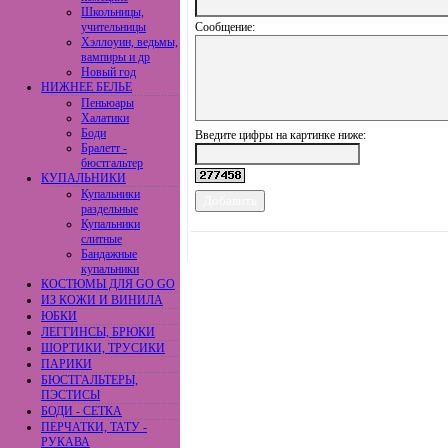
Школьницы,
учительницы
Сообщение:
Хэллоуин, ведьмы,
вампиры и др
Новый год
НИЖНЕЕ БЕЛЬЕ
Пеньюары
Халатики
Боди
Введите цифры на картинке ниже:
Бралетт -
бюстгальтер
КУПАЛЬНИКИ
Купальники
раздельные
Купальники
слитные
Бандажные
купальники
КОСТЮМЫ ДЛЯ GO GO
ИЗ КОЖИ И ВИНИЛА
ЮБКИ
ЛЕГГИНСЫ, БРЮКИ
ШОРТИКИ, ТРУСИКИ
ПАРИКИ
БЮСТГАЛЬТЕРЫ,
ПЭСТИСЫ
БОДИ - СЕТКА
ПЕРЧАТКИ, ТАТУ -
РУКАВА