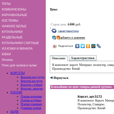
ТОПЫ
КОМБИНЕЗОНЫ
Цена:
КАРНАВАЛЬНЫЕ
КОСТЮМЫ
1398
Старая цена:
руб.
НИЖНЕЕ БЕЛЬЕ
КУПАЛЬНИКИ
РАЗДЕЛЬНЫЕ
КУПАЛЬНИКИ СЛИТНЫЕ
Поделиться
ИЗ КОЖИ И ВИНИЛА
ЮБКИ
Характеристики
Описание
Лосины
В комплекте: корсет. Материал: полиэстер, спан
Пояс для чулков и чулки
Производство: Китай
КОРСЕТЫ
Корсеты под грудь
Вернуться
Корсеты на грудь
Корсеты с юбкой
Ближайшие по цене товары данной группы
Корсеты -жилеты
ПЛАТЬЯ
Платья вечерние
Корсет, арт.5172
Платья клубные
В комплекте: Корсет. Матер
Платья пляжные
Полиэстер, Спандекс.
Длинные платья
Производство: Китай.
БОДИ