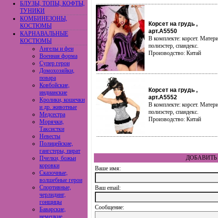
БЛУЗЫ, ТОПЫ, КОФТЫ,
ТУНИКИ
КОМБИНЕЗОНЫ,
Корсет на грудь ,
КОСТЮМЫ
арт.A5550
КАРНАВАЛЬНЫЕ
В комплекте: корсет. Матери
КОСТЮМЫ
полиэстер, спандекс.
Ангелы и феи
Производство: Китай
Военная форма
Супер герои
Домохозяйки,
повара
Ковбойские,
Корсет на грудь ,
индианские
арт.A5552
Кролики, кошечки
В комплекте: корсет. Матери
и др. животные
полиэстер, спандекс.
Медсестра
Производство: Китай
Морячки,
Таксистки
Невесты
Полицейские,
гангстеры, пират
ДОБАВИТЬ 
Пчелки, божьи
коровки
Ваше имя:
Сказочные,
волшебные герои
Спортивные,
Ваш еmail:
черлидинг,
гонщицы
Сообщение:
Баварские,
немецкие