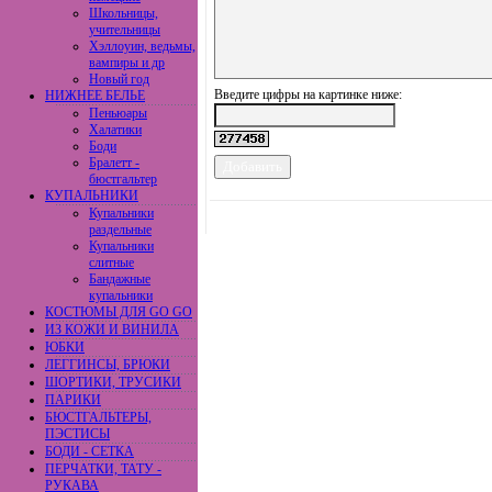
Школьницы,
учительницы
Хэллоуин, ведьмы,
вампиры и др
Новый год
Введите цифры на картинке ниже:
НИЖНЕЕ БЕЛЬЕ
Пеньюары
Халатики
Боди
Бралетт -
бюстгальтер
КУПАЛЬНИКИ
Купальники
раздельные
Купальники
слитные
Бандажные
купальники
КОСТЮМЫ ДЛЯ GO GO
ИЗ КОЖИ И ВИНИЛА
ЮБКИ
ЛЕГГИНСЫ, БРЮКИ
ШОРТИКИ, ТРУСИКИ
ПАРИКИ
БЮСТГАЛЬТЕРЫ,
ПЭСТИСЫ
БОДИ - СЕТКА
ПЕРЧАТКИ, ТАТУ -
РУКАВА