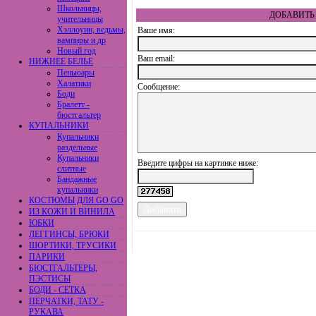
Школьницы,
ДОБАВИТЬ 
учительницы
Хэллоуин, ведьмы,
Ваше имя:
вампиры и др
Новый год
Ваш еmail:
НИЖНЕЕ БЕЛЬЕ
Пеньюары
Халатики
Сообщение:
Боди
Бралетт -
бюстгальтер
КУПАЛЬНИКИ
Купальники
раздельные
Купальники
Введите цифры на картинке ниже:
слитные
Бандажные
купальники
КОСТЮМЫ ДЛЯ GO GO
ИЗ КОЖИ И ВИНИЛА
ЮБКИ
ЛЕГГИНСЫ, БРЮКИ
ШОРТИКИ, ТРУСИКИ
ПАРИКИ
БЮСТГАЛЬТЕРЫ,
ПЭСТИСЫ
БОДИ - СЕТКА
ПЕРЧАТКИ, ТАТУ -
РУКАВА