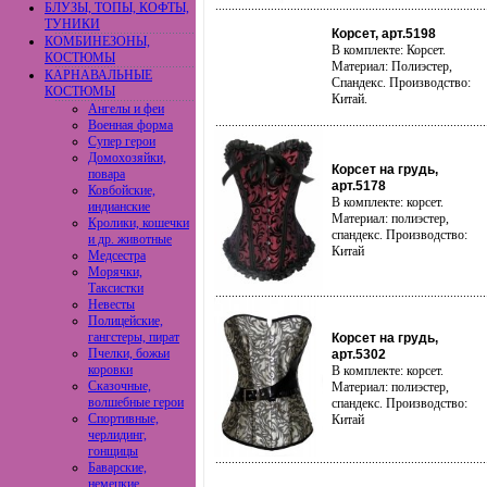
БЛУЗЫ, ТОПЫ, КОФТЫ,
ТУНИКИ
Корсет, арт.5198
КОМБИНЕЗОНЫ,
В комплекте: Корсет.
КОСТЮМЫ
Материал: Полиэстер,
КАРНАВАЛЬНЫЕ
Спандекс. Производство:
КОСТЮМЫ
Китай.
Ангелы и феи
Военная форма
Супер герои
Домохозяйки,
Корсет на грудь,
повара
арт.5178
Ковбойские,
В комплекте: корсет.
индианские
Материал: полиэстер,
Кролики, кошечки
спандекс. Производство:
и др. животные
Китай
Медсестра
Морячки,
Таксистки
Невесты
Полицейские,
гангстеры, пират
Корсет на грудь,
Пчелки, божьи
арт.5302
коровки
В комплекте: корсет.
Сказочные,
Материал: полиэстер,
волшебные герои
спандекс. Производство:
Спортивные,
Китай
черлидинг,
гонщицы
Баварские,
немецкие