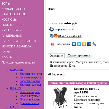
ТОПЫ
КОМБИНЕЗОНЫ
Цена:
КАРНАВАЛЬНЫЕ
КОСТЮМЫ
2200
Старая цена:
руб.
НИЖНЕЕ БЕЛЬЕ
КУПАЛЬНИКИ
РАЗДЕЛЬНЫЕ
КУПАЛЬНИКИ СЛИТНЫЕ
Поделиться
ИЗ КОЖИ И ВИНИЛА
ЮБКИ
Характеристики
Описание
Лосины
В комплекте: корсет. Материал: полиэстер, спан
Пояс для чулков и чулки
Производство: Китай
КОРСЕТЫ
Корсеты под грудь
Вернуться
Корсеты на грудь
Корсеты с юбкой
Ближайшие по цене товары данной группы
Корсеты -жилеты
ПЛАТЬЯ
Корсет на грудь ,
Платья вечерние
арт.A9458
Платья клубные
В комплекте: корсет.
Платья пляжные
Материал: полиэстер,
Длинные платья
спандекс. Производство:
БОДИ
Китай