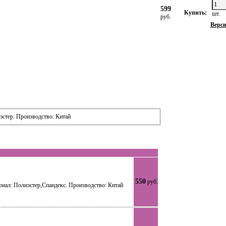
599
Купить:
шт.
руб.
Верси
эстер. Производство: Китай
550
руб.
риал: Полиэстер,Спандекс. Производство: Китай