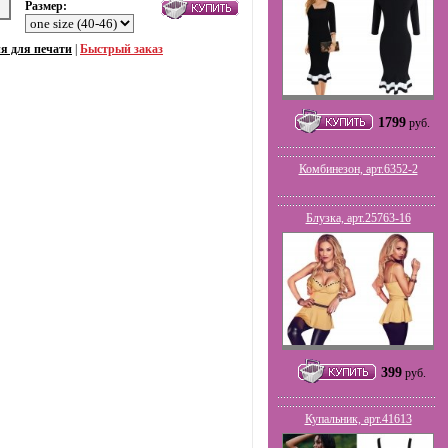
Размер:
я для печати
|
Быстрый заказ
1799
руб.
Комбинезон, арт.6352-2
Блузка, арт.25763-16
399
руб.
Купальник, арт.41613