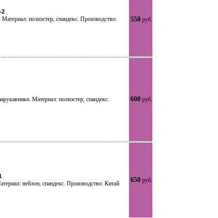
-2
. Материал: полиэстер, спандекс. Производство:
550
руб.
600
нарукавники. Материал: полиэстер, спандекс.
руб.
1
650
руб.
Материал: нейлон, спандекс. Производство: Китай