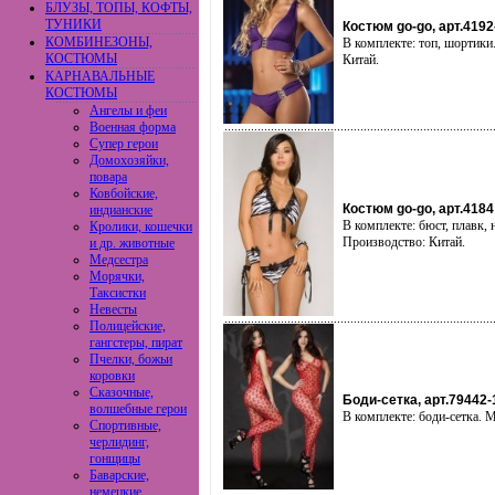
БЛУЗЫ, ТОПЫ, КОФТЫ,
ТУНИКИ
Костюм go-go, арт.4192
КОМБИНЕЗОНЫ,
В комплекте: топ, шортики
КОСТЮМЫ
Китай.
КАРНАВАЛЬНЫЕ
КОСТЮМЫ
Ангелы и феи
Военная форма
Супер герои
Домохозяйки,
повара
Ковбойские,
Костюм go-go, арт.4184
индианские
В комплекте: бюст, плавк, 
Кролики, кошечки
Производство: Китай.
и др. животные
Медсестра
Морячки,
Таксистки
Невесты
Полицейские,
гангстеры, пират
Пчелки, божьи
коровки
Сказочные,
Боди-сетка, арт.79442-
волшебные герои
В комплекте: боди-сетка. 
Спортивные,
черлидинг,
гонщицы
Баварские,
немецкие