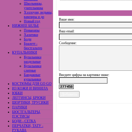
Школьницы,
учительницы
Хэллоуин, ведьмы,
вампиры и др
Ваше имя:
Новый год
НИЖНЕЕ БЕЛЬЕ
Пеньюары
Ваш еmail:
Халатики
Боди
Сообщение:
Бралетт -
бюстгальтер
КУПАЛЬНИКИ
Купальники
раздельные
Купальники
слитные
Бандажные
Введите цифры на картинке ниже:
купальники
КОСТЮМЫ ДЛЯ GO GO
ИЗ КОЖИ И ВИНИЛА
ЮБКИ
ЛЕГГИНСЫ, БРЮКИ
ШОРТИКИ, ТРУСИКИ
ПАРИКИ
БЮСТГАЛЬТЕРЫ,
ПЭСТИСЫ
БОДИ - СЕТКА
ПЕРЧАТКИ, ТАТУ -
РУКАВА