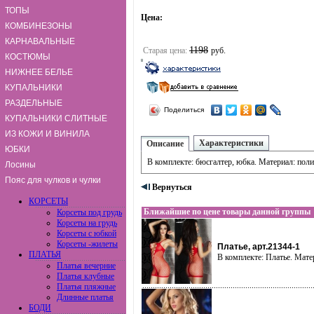
ТОПЫ
Цена:
КОМБИНЕЗОНЫ
КАРНАВАЛЬНЫЕ
1198
Старая цена:
руб.
КОСТЮМЫ
НИЖНЕЕ БЕЛЬЕ
КУПАЛЬНИКИ
РАЗДЕЛЬНЫЕ
Поделиться
КУПАЛЬНИКИ СЛИТНЫЕ
ИЗ КОЖИ И ВИНИЛА
Характеристики
Описание
ЮБКИ
В комплекте: бюсгалтер, юбка. Материал: поли
Лосины
Пояс для чулков и чулки
Вернуться
КОРСЕТЫ
Ближайшие по цене товары данной группы
Корсеты под грудь
Корсеты на грудь
Корсеты с юбкой
Корсеты -жилеты
Платье, арт.21344-1
ПЛАТЬЯ
В комплекте: Платье. Мате
Платья вечерние
Платья клубные
Платья пляжные
Длинные платья
БОДИ