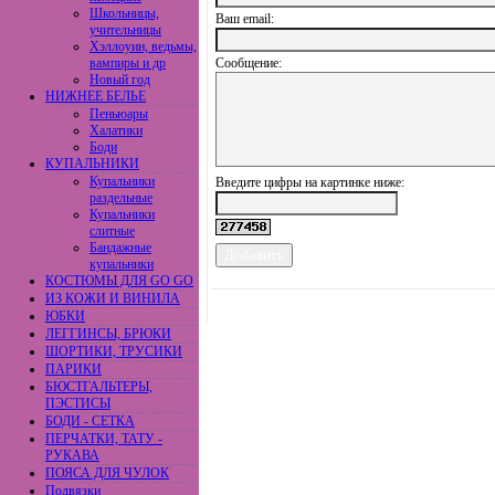
Школьницы,
Ваш еmail:
учительницы
Хэллоуин, ведьмы,
вампиры и др
Сообщение:
Новый год
НИЖНЕЕ БЕЛЬЕ
Пеньюары
Халатики
Боди
КУПАЛЬНИКИ
Купальники
Введите цифры на картинке ниже:
раздельные
Купальники
слитные
Бандажные
купальники
КОСТЮМЫ ДЛЯ GO GO
ИЗ КОЖИ И ВИНИЛА
ЮБКИ
ЛЕГГИНСЫ, БРЮКИ
ШОРТИКИ, ТРУСИКИ
ПАРИКИ
БЮСТГАЛЬТЕРЫ,
ПЭСТИСЫ
БОДИ - СЕТКА
ПЕРЧАТКИ, ТАТУ -
РУКАВА
ПОЯСА ДЛЯ ЧУЛОК
Подвязки