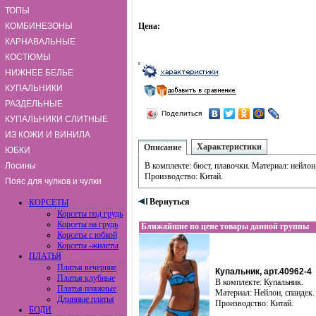
ТОПЫ
КОМБИНЕЗОНЫ
Цена:
КАРНАВАЛЬНЫЕ
КОСТЮМЫ
НИЖНЕЕ БЕЛЬЕ
КУПАЛЬНИКИ
РАЗДЕЛЬНЫЕ
Поделиться
КУПАЛЬНИКИ СЛИТНЫЕ
ИЗ КОЖИ И ВИНИЛА
Характеристики
Описание
ЮБКИ
Лосины
В комплекте: бюст, плавочки. Материал: нейлон,
Производство: Китай.
Пояс для чулков и чулки
Вернуться
КОРСЕТЫ
Корсеты под грудь
Корсеты на грудь
Ближайшие по цене товары данной группы
Корсеты с юбкой
Корсеты -жилеты
ПЛАТЬЯ
Платья вечерние
Купальник, арт.40962-4
Платья клубные
В комплекте: Купальник.
Платья пляжные
Материал: Нейлон, спандек.
Длинные платья
Производство: Китай.
БОДИ