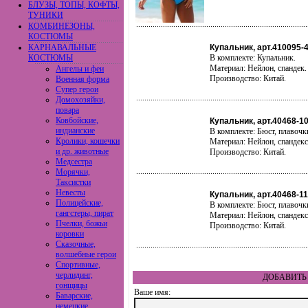
БЛУЗЫ, ТОПЫ, КОФТЫ,
ТУНИКИ
КОМБИНЕЗОНЫ,
КОСТЮМЫ
КАРНАВАЛЬНЫЕ
Купальник, арт.410095-
КОСТЮМЫ
В комплекте: Купальник.
Материал: Нейлон, спандек.
Ангелы и феи
Производство: Китай.
Военная форма
Супер герои
Домохозяйки,
повара
Ковбойские,
Купальник, арт.40468-1
индианские
В комплекте: Бюст, плавочк
Кролики, кошечки
Материал: Нейлон, спандекс
и др. животные
Производство: Китай.
Медсестра
Морячки,
Таксистки
Невесты
Купальник, арт.40468-11
Полицейские,
В комплекте: Бюст, плавочк
гангстеры, пират
Материал: Нейлон, спандекс
Пчелки, божьи
Производство: Китай.
коровки
Сказочные,
волшебные герои
Спортивные,
черлидинг,
ДОБАВИТЬ 
гонщицы
Ваше имя:
Баварские,
немецкие