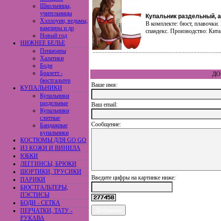
Школьницы,
учительницы
Купальник раздельный, а
Хэллоуин, ведьмы,
В комплекте: бюст, плавочки.
вампиры и др
спандекс. Производство: Кита
Новый год
НИЖНЕЕ БЕЛЬЕ
Пеньюары
Халатики
Боди
Бралетт -
ДО
бюстгальтер
Ваше имя:
КУПАЛЬНИКИ
Купальники
раздельные
Ваш еmail:
Купальники
слитные
Сообщение:
Бандажные
купальники
КОСТЮМЫ ДЛЯ GO GO
ИЗ КОЖИ И ВИНИЛА
ЮБКИ
ЛЕГГИНСЫ, БРЮКИ
ШОРТИКИ, ТРУСИКИ
Введите цифры на картинке ниже:
ПАРИКИ
БЮСТГАЛЬТЕРЫ,
ПЭСТИСЫ
БОДИ - СЕТКА
ПЕРЧАТКИ, ТАТУ -
РУКАВА