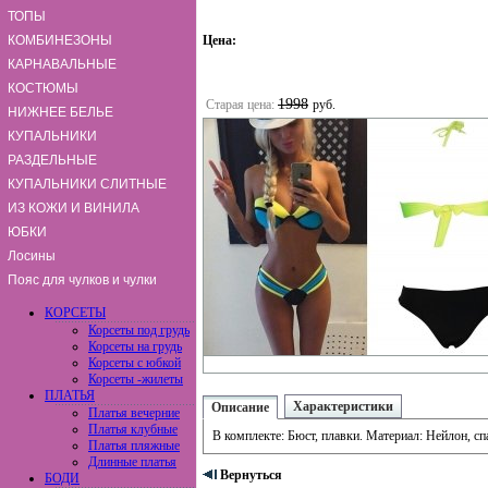
ТОПЫ
КОМБИНЕЗОНЫ
Цена:
КАРНАВАЛЬНЫЕ
КОСТЮМЫ
1998
Старая цена:
руб.
НИЖНЕЕ БЕЛЬЕ
КУПАЛЬНИКИ
РАЗДЕЛЬНЫЕ
КУПАЛЬНИКИ СЛИТНЫЕ
ИЗ КОЖИ И ВИНИЛА
ЮБКИ
Лосины
Пояс для чулков и чулки
КОРСЕТЫ
Корсеты под грудь
Корсеты на грудь
Корсеты с юбкой
Корсеты -жилеты
ПЛАТЬЯ
Характеристики
Описание
Платья вечерние
Платья клубные
В комплекте: Бюст, плавки. Материал: Нейлон, сп
Платья пляжные
Длинные платья
Вернуться
БОДИ