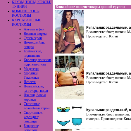
БЛУЗЫ, ТОПЫ, КОФТЫ,
ТУНИКИ
Ближайшие по цене товары данной группы
КОМБИНЕЗОНЫ,
КОСТЮМЫ
КАРНАВАЛЬНЫЕ
КОСТЮМЫ
Купальник раздельный, а
Ангелы и феи
В комплекте: бюст, плавки. Ма
Военная форма
Производство: Китай
Супер герои
Домохозяйки,
повара
Ковбойские,
индианские
Кролики, кошечки
и др. животные
Медсестра
Морячки,
Купальник раздельный, а
Таксистки
В комплекте: бюст, плавки. Ма
Невесты
Производство: Китай
Полицейские,
гангстеры, пират
Пчелки, божьи
коровки
Сказочные,
волшебные герои
Купальник раздельный, а
Спортивные,
В комплекте: бюст, плавочки.
черлидинг,
спандекс. Производство: Кита
гонщицы
Баварские,
немецкие