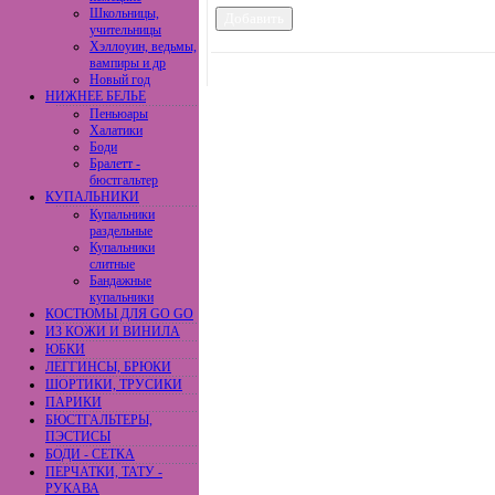
Школьницы,
учительницы
Хэллоуин, ведьмы,
вампиры и др
Новый год
НИЖНЕЕ БЕЛЬЕ
Пеньюары
Халатики
Боди
Бралетт -
бюстгальтер
КУПАЛЬНИКИ
Купальники
раздельные
Купальники
слитные
Бандажные
купальники
КОСТЮМЫ ДЛЯ GO GO
ИЗ КОЖИ И ВИНИЛА
ЮБКИ
ЛЕГГИНСЫ, БРЮКИ
ШОРТИКИ, ТРУСИКИ
ПАРИКИ
БЮСТГАЛЬТЕРЫ,
ПЭСТИСЫ
БОДИ - СЕТКА
ПЕРЧАТКИ, ТАТУ -
РУКАВА