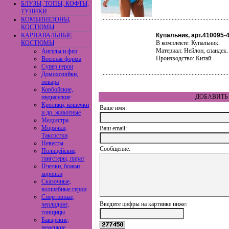
БЛУЗЫ, ТОПЫ, КОФТЫ,
ТУНИКИ
КОМБИНЕЗОНЫ,
КОСТЮМЫ
КАРНАВАЛЬНЫЕ
Купальник, арт.410095-
КОСТЮМЫ
В комплекте: Купальник.
Материал: Нейлон, спандек.
Ангелы и феи
Производство: Китай.
Военная форма
Супер герои
Домохозяйки,
повара
Ковбойские,
ДОБАВИТЬ 
индианские
Кролики, кошечки
Ваше имя:
и др. животные
Медсестра
Морячки,
Ваш еmail:
Таксистки
Невесты
Сообщение:
Полицейские,
гангстеры, пират
Пчелки, божьи
коровки
Сказочные,
волшебные герои
Спортивные,
Введите цифры на картинке ниже:
черлидинг,
гонщицы
Баварские,
немецкие