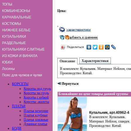
ТОПЫ
КОМБИНЕЗОНЫ
Цена:
КАРНАВАЛЬНЫЕ
КОСТЮМЫ
НИЖНЕЕ БЕЛЬЕ
КУПАЛЬНИКИ
РАЗДЕЛЬНЫЕ
Поделиться
КУПАЛЬНИКИ СЛИТНЫЕ
ИЗ КОЖИ И ВИНИЛА
Характеристики
Описание
ЮБКИ
Лосины
В комплекте: Купальник. Материал: Нейлон, спа
Производство: Китай.
Пояс для чулков и чулки
Вернуться
КОРСЕТЫ
Корсеты под грудь
Корсеты на грудь
Ближайшие по цене товары данной группы
Корсеты с юбкой
Корсеты -жилеты
ПЛАТЬЯ
Платья вечерние
Купальник, арт.40962-4
Платья клубные
В комплекте: Купальник.
Платья пляжные
Материал: Нейлон, спандек.
Длинные платья
Производство: Китай.
БОДИ