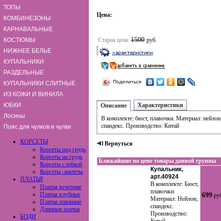
ТОПЫ
Цена:
КОМБИНЕЗОНЫ
КАРНАВАЛЬНЫЕ
1500
КОСТЮМЫ
Старая цена:
руб.
НИЖНЕЕ БЕЛЬЕ
КУПАЛЬНИКИ
РАЗДЕЛЬНЫЕ
Поделиться
КУПАЛЬНИКИ СЛИТНЫЕ
ИЗ КОЖИ И ВИНИЛА
ЮБКИ
Характеристики
Описание
Лосины
В комплекте: бюст, плавочки. Материал: нейлон
спандекс. Производство: Китай
Пояс для чулков и чулки
КОРСЕТЫ
Вернуться
Корсеты под грудь
Корсеты на грудь
Ближайшие по цене товары данной группы
Корсеты с юбкой
Купальник,
Корсеты -жилеты
арт.40924
ПЛАТЬЯ
В комплекте: Бюст,
Платья вечерние
плавочки.
Платья клубные
699
ру
Материал: Нейлон,
Платья пляжные
спандекс.
Длинные платья
Производство:
БОДИ