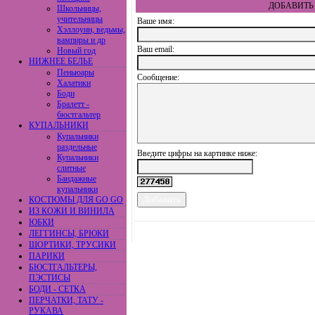
ДОБАВИТЬ 
Школьницы,
учительницы
Ваше имя:
Хэллоуин, ведьмы,
вампиры и др
Ваш еmail:
Новый год
НИЖНЕЕ БЕЛЬЕ
Пеньюары
Сообщение:
Халатики
Боди
Бралетт -
бюстгальтер
КУПАЛЬНИКИ
Купальники
раздельные
Введите цифры на картинке ниже:
Купальники
слитные
Бандажные
купальники
КОСТЮМЫ ДЛЯ GO GO
ИЗ КОЖИ И ВИНИЛА
ЮБКИ
ЛЕГГИНСЫ, БРЮКИ
ШОРТИКИ, ТРУСИКИ
ПАРИКИ
БЮСТГАЛЬТЕРЫ,
ПЭСТИСЫ
БОДИ - СЕТКА
ПЕРЧАТКИ, ТАТУ -
РУКАВА