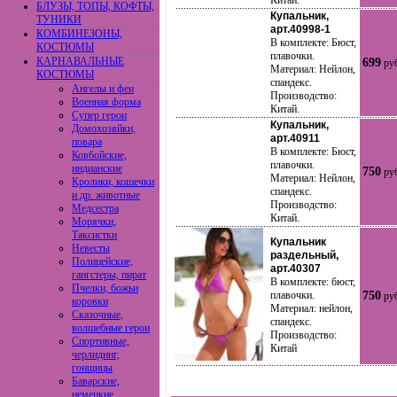
Китай.
БЛУЗЫ, ТОПЫ, КОФТЫ,
Купальник,
ТУНИКИ
арт.40998-1
КОМБИНЕЗОНЫ,
В комплекте: Бюст,
КОСТЮМЫ
плавочки.
КАРНАВАЛЬНЫЕ
699
ру
Материал: Нейлон,
КОСТЮМЫ
спандекс.
Ангелы и феи
Производство:
Военная форма
Китай.
Супер герои
Купальник,
Домохозяйки,
арт.40911
повара
В комплекте: Бюст,
Ковбойские,
плавочки.
индианские
750
ру
Материал: Нейлон,
Кролики, кошечки
спандекс.
и др. животные
Производство:
Медсестра
Китай.
Морячки,
Таксистки
Купальник
Невесты
раздельный,
Полицейские,
арт.40307
гангстеры, пират
В комплекте: бюст,
Пчелки, божьи
плавочки.
750
ру
коровки
Материал: нейлон,
Сказочные,
спандекс.
волшебные герои
Производство:
Спортивные,
Китай
черлидинг,
гонщицы
Баварские,
немецкие