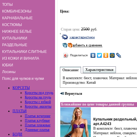
ТОПЫ
КОМБИНЕЗОНЫ
Цена:
КАРНАВАЛЬНЫЕ
КОСТЮМЫ
2500
Старая цена:
руб.
НИЖНЕЕ БЕЛЬЕ
КУПАЛЬНИКИ
РАЗДЕЛЬНЫЕ
КУПАЛЬНИКИ СЛИТНЫЕ
Поделиться
ИЗ КОЖИ И ВИНИЛА
ЮБКИ
Характеристики
Описание
Лосины
В комплекте: бюст, плавочки. Материал: нейлон,
Пояс для чулков и чулки
Производство: Китай
КОРСЕТЫ
Корсеты под грудь
Вернуться
Корсеты на грудь
Корсеты с юбкой
Ближайшие по цене товары данной группы
Корсеты -жилеты
ПЛАТЬЯ
Платья вечерние
Купальник раздельный,
Платья клубные
арт.A4243
Платья пляжные
В комплекте: бюст, плавочк
Длинные платья
Материал: нейлон, спандекс.
БОДИ