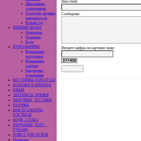
Ваш еmail:
Школьницы,
учительницы
Хэллоуин, ведьмы,
Сообщение:
вампиры и др
Новый год
НИЖНЕЕ БЕЛЬЕ
Пеньюары
Халатики
Боди
КУПАЛЬНИКИ
Введите цифры на картинке ниже:
Купальники
раздельные
Купальники
слитные
Бандажные
купальники
КОСТЮМЫ ДЛЯ GO GO
ИЗ КОЖИ И ВИНИЛА
ЮБКИ
ЛЕГГИНСЫ, БРЮКИ
ШОРТИКИ, ТРУСИКИ
ПАРИКИ
БЮСТГАЛЬТЕРЫ,
ПЭСТИСЫ
БОДИ - СЕТКА
ПЕРЧАТКИ, ТАТУ -
РУКАВА
ПОЯСА ДЛЯ ЧУЛОК
Подвязки