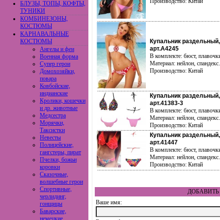
Производство: Китай
БЛУЗЫ, ТОПЫ, КОФТЫ,
ТУНИКИ
КОМБИНЕЗОНЫ,
КОСТЮМЫ
КАРНАВАЛЬНЫЕ
КОСТЮМЫ
Купальник раздельный,
арт.A4245
Ангелы и феи
В комплекте: бюст, плавочк
Военная форма
Материал: нейлон, спандекс.
Супер герои
Производство: Китай
Домохозяйки,
повара
Ковбойские,
индианские
Купальник раздельный,
Кролики, кошечки
арт.41383-3
и др. животные
В комплекте: бюст, плавочк
Медсестра
Материал: нейлон, спандекс.
Морячки,
Производство: Китай
Таксистки
Купальник раздельный,
Невесты
арт.41447
Полицейские,
В комплекте: бюст, плавочк
гангстеры, пират
Материал: нейлон, спандекс.
Пчелки, божьи
Производство: Китай
коровки
Сказочные,
волшебные герои
Спортивные,
ДОБАВИТЬ 
черлидинг,
Ваше имя:
гонщицы
Баварские,
немецкие