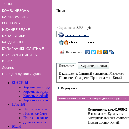
ТОПЫ
КОМБИНЕЗОНЫ
Цена:
КАРНАВАЛЬНЫЕ
КОСТЮМЫ
2300
Старая цена:
руб.
НИЖНЕЕ БЕЛЬЕ
КУПАЛЬНИКИ
РАЗДЕЛЬНЫЕ
КУПАЛЬНИКИ СЛИТНЫЕ
Поделиться
ИЗ КОЖИ И ВИНИЛА
ЮБКИ
Характеристики
Описание
Лосины
В комплекте: Слитный купальник. Материал:
Пояс для чулков и чулки
Полиэстер,Спандекс. Производство: Китай
КОРСЕТЫ
Корсеты под грудь
Вернуться
Корсеты на грудь
Корсеты с юбкой
Ближайшие по цене товары данной группы
Корсеты -жилеты
ПЛАТЬЯ
Платья вечерние
Купальник, арт.41068-2
Платья клубные
В комплекте: Купальник.
Платья пляжные
Материал: Нейлон, спандекс
Длинные платья
Производство: Китай.
БОДИ