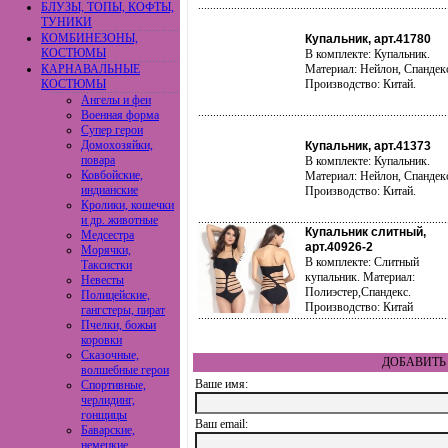
БЛУЗЫ, ТОПЫ, КОФТЫ,
ТУНИКИ
КОМБИНЕЗОНЫ,
Купальник, арт.41780
КОСТЮМЫ
В комплекте: Купальник.
КАРНАВАЛЬНЫЕ
Материал: Нейлон, Спандек
КОСТЮМЫ
Производство: Китай.
Ангелы и феи
Военная форма
Супер герои
Домохозяйки,
Купальник, арт.41373
повара
В комплекте: Купальник.
Ковбойские,
Материал: Нейлон, Спандек
индианские
Производство: Китай.
Кролики, кошечки
и др. животные
Купальник слитный,
Медсестра
арт.40926-2
Морячки,
В комплекте: Слитный
Таксистки
купальник. Материал:
Невесты
Полиэстер,Спандекс.
Полицейские,
Производство: Китай
гангстеры, пират
Пчелки, божьи
коровки
Сказочные,
ДОБАВИТЬ 
волшебные герои
Ваше имя:
Спортивные,
черлидинг,
гонщицы
Ваш еmail:
Баварские,
немецкие