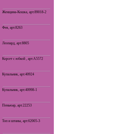
Женщина-Кошка, арт.89018-2
Фея, арт.8263
Леопард, арт.8805
Корсет с юбкой , арт.A5572
Купальник, арт.40924
Купальник, арт.40998-1
Пеньюар, арт.22253
Топ и штаны, арт.62005-3