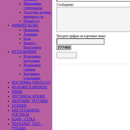
Школьницы,
Сообщение:
учительницы
Хэллоуин, ведьмы,
вампиры и др
Новый год
НИЖНЕЕ БЕЛЬЕ
Пеньюары
Халатики
Введите цифры на картинке ниже:
Боди
Бралетт -
бюстгальтер
КУПАЛЬНИКИ
Купальники
раздельные
Купальники
слитные
Бандажные
купальники
КОСТЮМЫ ДЛЯ GO GO
ИЗ КОЖИ И ВИНИЛА
ЮБКИ
ЛЕГГИНСЫ, БРЮКИ
ШОРТИКИ, ТРУСИКИ
ПАРИКИ
БЮСТГАЛЬТЕРЫ,
ПЭСТИСЫ
БОДИ - СЕТКА
ПЕРЧАТКИ, ТАТУ -
РУКАВА