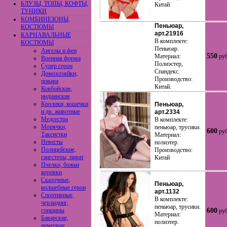
БЛУЗЫ, ТОПЫ, КОФТЫ,
Китай
ТУНИКИ
КОМБИНЕЗОНЫ,
Пеньюар,
КОСТЮМЫ
арт.21916
КАРНАВАЛЬНЫЕ
В комплекте:
КОСТЮМЫ
Пеньюар.
Ангелы и феи
550
Материал:
руб
Военная форма
Полиэстер,
Супер герои
Спандекс.
Домохозяйки,
Производство:
повара
Китай.
Ковбойские,
индианские
Кролики, кошечки
Пеньюар,
и др. животные
арт.2334
Медсестра
В комплекте:
Морячки,
пеньюар, трусики.
600
руб
Таксистки
Материал:
Невесты
полиэтер.
Полицейские,
Производство:
гангстеры, пират
Китай
Пчелки, божьи
коровки
Сказочные,
Пеньюар,
волшебные герои
арт.1132
Спортивные,
В комплекте:
черлидинг,
пеньюар, трусики.
гонщицы
600
руб
Материал:
Баварские,
полиэтер.
немецкие