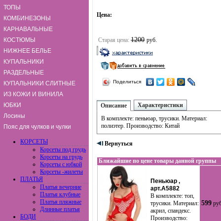
ТОПЫ
Цена:
КОМБИНЕЗОНЫ
КАРНАВАЛЬНЫЕ
1200
КОСТЮМЫ
Старая цена:
руб.
НИЖНЕЕ БЕЛЬЕ
КУПАЛЬНИКИ
РАЗДЕЛЬНЫЕ
Поделиться
КУПАЛЬНИКИ СЛИТНЫЕ
ИЗ КОЖИ И ВИНИЛА
ЮБКИ
Характеристики
Описание
Лосины
В комплекте: пеньюар, трусики. Материал:
полиэтер. Производство: Китай
Пояс для чулков и чулки
КОРСЕТЫ
Вернуться
Корсеты под грудь
Корсеты на грудь
Ближайшие по цене товары данной группы
Корсеты с юбкой
Корсеты -жилеты
ПЛАТЬЯ
Пеньюар ,
Платья вечерние
арт.A5882
Платья клубные
В комплекте: топ,
Платья пляжные
599
трусики. Материал:
руб
Длинные платья
акрил, спандекс.
БОДИ
Производство: