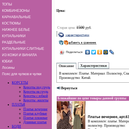
ТОПЫ
КОМБИНЕЗОНЫ
Цена:
КАРНАВАЛЬНЫЕ
КОСТЮМЫ
1500
Старая цена:
руб.
НИЖНЕЕ БЕЛЬЕ
КУПАЛЬНИКИ
РАЗДЕЛЬНЫЕ
КУПАЛЬНИКИ СЛИТНЫЕ
Поделиться
ИЗ КОЖИ И ВИНИЛА
ЮБКИ
Характеристики
Описание
Лосины
В комплекте: Платье. Материал: Полиэстер, Спа
Пояс для чулков и чулки
Производство: Китай.
КОРСЕТЫ
Корсеты под грудь
Вернуться
Корсеты на грудь
Корсеты с юбкой
Ближайшие по цене товары данной группы
Корсеты -жилеты
ПЛАТЬЯ
Платья вечерние
Платья клубные
Платье вечернее, арт.6
Платья пляжные
В комплекте: платье. Матер
Длинные платья
полиэстер. Производство:
БОДИ