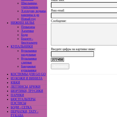
Ваше имя:
Школьницы,
учительницы
Ваш еmail:
Хэллоуин, ведьмы,
вампиры и др
Новый год
Сообщение:
НИЖНЕЕ БЕЛЬЕ
Пеньюары
Халатики
Боди
Бралетт -
бюстгальтер
КУПАЛЬНИКИ
Введите цифры на картинке ниже:
Купальники
раздельные
Купальники
слитные
Бандажные
купальники
КОСТЮМЫ ДЛЯ GO GO
ИЗ КОЖИ И ВИНИЛА
ЮБКИ
ЛЕГГИНСЫ, БРЮКИ
ШОРТИКИ, ТРУСИКИ
ПАРИКИ
БЮСТГАЛЬТЕРЫ,
ПЭСТИСЫ
БОДИ - СЕТКА
ПЕРЧАТКИ, ТАТУ -
РУКАВА