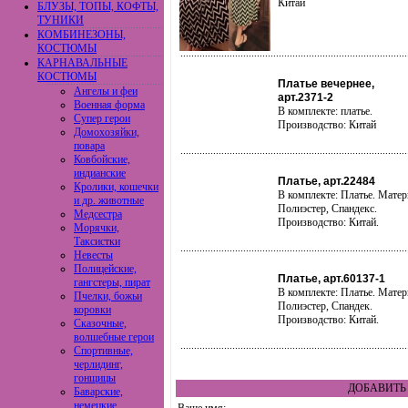
Китай
БЛУЗЫ, ТОПЫ, КОФТЫ,
ТУНИКИ
КОМБИНЕЗОНЫ,
КОСТЮМЫ
КАРНАВАЛЬНЫЕ
КОСТЮМЫ
Платье вечернее,
Ангелы и феи
арт.2371-2
Военная форма
В комплекте: платье.
Супер герои
Производство: Китай
Домохозяйки,
повара
Ковбойские,
индианские
Платье, арт.22484
Кролики, кошечки
В комплекте: Платье. Матер
и др. животные
Полиэстер, Спандекс.
Медсестра
Производство: Китай.
Морячки,
Таксистки
Невесты
Полицейские,
Платье, арт.60137-1
гангстеры, пират
В комплекте: Платье. Матер
Пчелки, божьи
Полиэстер, Спандек.
коровки
Производство: Китай.
Сказочные,
волшебные герои
Спортивные,
черлидинг,
гонщицы
ДОБАВИТЬ 
Баварские,
немецкие