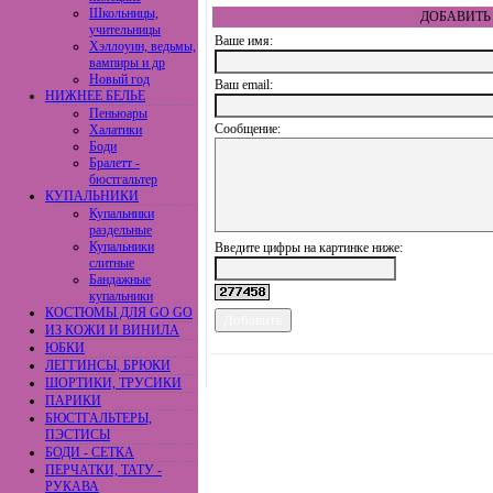
Школьницы,
ДОБАВИТЬ 
учительницы
Ваше имя:
Хэллоуин, ведьмы,
вампиры и др
Новый год
Ваш еmail:
НИЖНЕЕ БЕЛЬЕ
Пеньюары
Сообщение:
Халатики
Боди
Бралетт -
бюстгальтер
КУПАЛЬНИКИ
Купальники
раздельные
Купальники
Введите цифры на картинке ниже:
слитные
Бандажные
купальники
КОСТЮМЫ ДЛЯ GO GO
ИЗ КОЖИ И ВИНИЛА
ЮБКИ
ЛЕГГИНСЫ, БРЮКИ
ШОРТИКИ, ТРУСИКИ
ПАРИКИ
БЮСТГАЛЬТЕРЫ,
ПЭСТИСЫ
БОДИ - СЕТКА
ПЕРЧАТКИ, ТАТУ -
РУКАВА