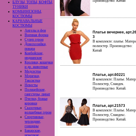
Производство: Китай
БЛУЗЫ, ТОПЫ, КОФТЫ,
ТУНИКИ
КОМБИНЕЗОНЫ,
КОСТЮМЫ
КАРНАВАЛЬНЫЕ
КОСТЮМЫ
Ангелы и феи
Платье вечернее, арт.2
Военная форма
3
Супер герои
В комплекте: платье. Матер
Домохозяйки,
полиэстер. Производство:
повара
Китай
Ковбойские,
индианские
Кролики, кошечки
и др. животные
Медсестра
Платье, арт.60221
Морячки,
В комплекте: Платье. Матер
Таксистки
Полиэстер, Спандек.
Невесты
Производство: Китай.
Полицейские,
гангстеры, пират
Пчелки, божьи
коровки
Платье, арт.21573
Сказочные,
В комплекте: Платье. Матер
волшебные герои
Полиэстер, Спандекс.
Спортивные,
Производство: Китай.
черлидинг,
гонщицы
Баварские,
немецкие