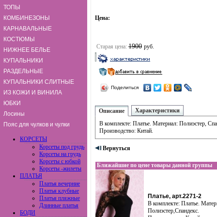
ТОПЫ
КОМБИНЕЗОНЫ
Цена:
КАРНАВАЛЬНЫЕ
КОСТЮМЫ
1900
Старая цена:
руб.
НИЖНЕЕ БЕЛЬЕ
КУПАЛЬНИКИ
РАЗДЕЛЬНЫЕ
КУПАЛЬНИКИ СЛИТНЫЕ
Поделиться
ИЗ КОЖИ И ВИНИЛА
ЮБКИ
Характеристики
Описание
Лосины
В комплекте: Платье. Материал: Полиэстер, Спа
Пояс для чулков и чулки
Производство: Китай.
КОРСЕТЫ
Корсеты под грудь
Вернуться
Корсеты на грудь
Корсеты с юбкой
Ближайшие по цене товары данной группы
Корсеты -жилеты
ПЛАТЬЯ
Платья вечерние
Платья клубные
Платье, арт.2271-2
Платья пляжные
В комплекте: Платье. Матер
Длинные платья
Полиэстер,Спандекс.
БОДИ