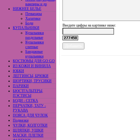
вампиры и др
НИЖНЕЕ БЕЛЬЕ
Пеньюары
Халатики
Боди
Введите цифры на картинке ниже:
КУПАЛЬНИКИ
Купальники
раздельные
Купальники
слитные
Бандажные
купальники
КОСТЮМЫ ДЛЯ GO GO
ИЗ КОЖИ И ВИНИЛА
ЮБКИ
ЛЕГГИНСЫ, БРЮКИ
ШОРТИКИ, ТРУСИКИ
ПАРИКИ
БЮСТГАЛЬТЕРЫ,
ПЭСТИСЫ
БОДИ - СЕТКА
ПЕРЧАТКИ, ТАТУ -
РУКАВА
ПОЯСА ДЛЯ ЧУЛОК
Подвязки
ЧУЛКИ, КОЛГОТКИ
ШЛЯПКИ, УШКИ
МАСКИ. ПЛЕТКИ