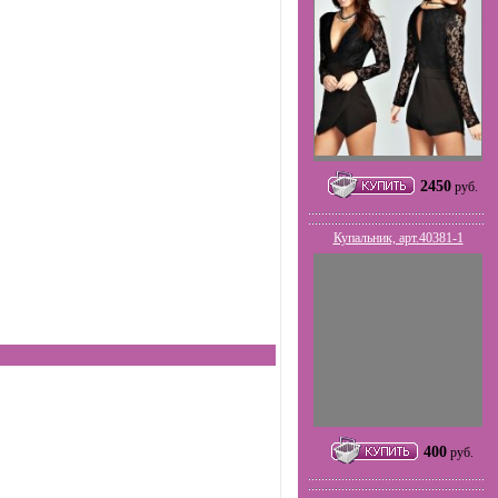
2450
руб.
Купальник, арт.40381-1
400
руб.