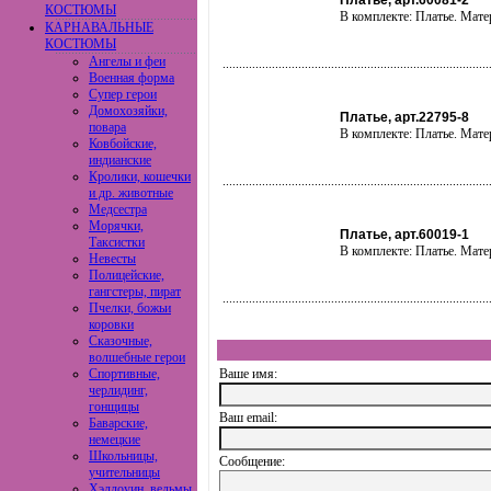
Платье, арт.60081-2
КОСТЮМЫ
В комплекте: Платье. Мате
КАРНАВАЛЬНЫЕ
КОСТЮМЫ
Ангелы и феи
Военная форма
Супер герои
Домохозяйки,
Платье, арт.22795-8
повара
В комплекте: Платье. Мате
Ковбойские,
индианские
Кролики, кошечки
и др. животные
Медсестра
Морячки,
Платье, арт.60019-1
Таксистки
В комплекте: Платье. Мате
Невесты
Полицейские,
гангстеры, пират
Пчелки, божьи
коровки
Сказочные,
волшебные герои
Спортивные,
Ваше имя:
черлидинг,
гонщицы
Ваш еmail:
Баварские,
немецкие
Школьницы,
Сообщение:
учительницы
Хэллоуин, ведьмы,