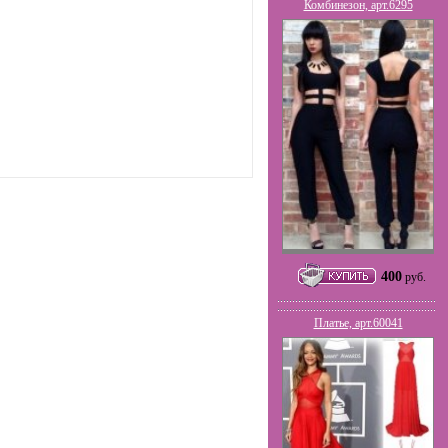
Комбинезон, арт.6295
400
руб.
Платье, арт.60041