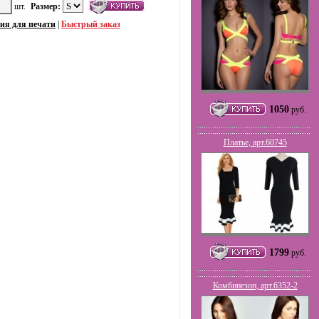
шт.
Размер:
ия для печати
|
Быстрый заказ
1050
руб.
Платье, арт.60745
1799
руб.
Комбинезон, арт.6352-2