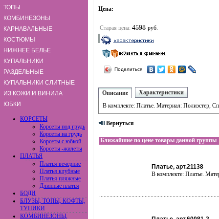
ТОПЫ
Цена:
КОМБИНЕЗОНЫ
4598
Старая цена:
руб.
КАРНАВАЛЬНЫЕ
КОСТЮМЫ
НИЖНЕЕ БЕЛЬЕ
КУПАЛЬНИКИ
Поделиться
РАЗДЕЛЬНЫЕ
КУПАЛЬНИКИ СЛИТНЫЕ
Характеристики
Описание
ИЗ КОЖИ И ВИНИЛА
ЮБКИ
В комплекте: Платье. Материал: Полиэстер, Сп
КОРСЕТЫ
Вернуться
Корсеты под грудь
Корсеты на грудь
Ближайшие по цене товары данной группы
Корсеты с юбкой
Корсеты -жилеты
ПЛАТЬЯ
Платья вечерние
Платье, арт.21138
Платья клубные
В комплекте: Платье. Мате
Платья пляжные
Длинные платья
БОДИ
БЛУЗЫ, ТОПЫ, КОФТЫ,
ТУНИКИ
КОМБИНЕЗОНЫ,