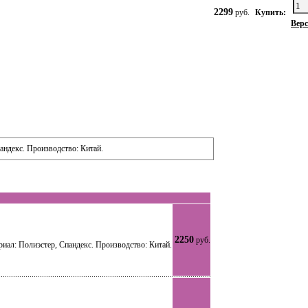
2299
руб.
Купить:
Верс
андекс. Производство: Китай.
2250
руб.
риал: Полиэстер, Спандекс. Производство: Китай.