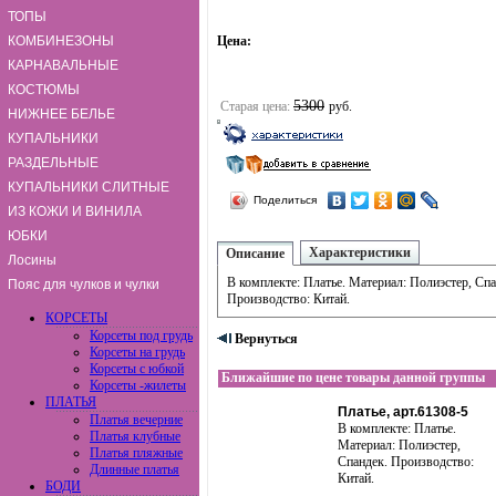
ТОПЫ
КОМБИНЕЗОНЫ
Цена:
КАРНАВАЛЬНЫЕ
КОСТЮМЫ
5300
Старая цена:
руб.
НИЖНЕЕ БЕЛЬЕ
КУПАЛЬНИКИ
РАЗДЕЛЬНЫЕ
КУПАЛЬНИКИ СЛИТНЫЕ
Поделиться
ИЗ КОЖИ И ВИНИЛА
ЮБКИ
Характеристики
Описание
Лосины
В комплекте: Платье. Материал: Полиэстер, Спа
Пояс для чулков и чулки
Производство: Китай.
КОРСЕТЫ
Корсеты под грудь
Вернуться
Корсеты на грудь
Корсеты с юбкой
Ближайшие по цене товары данной группы
Корсеты -жилеты
ПЛАТЬЯ
Платье, арт.61308-5
Платья вечерние
В комплекте: Платье.
Платья клубные
Материал: Полиэстер,
Платья пляжные
Спандек. Производство:
Длинные платья
Китай.
БОДИ