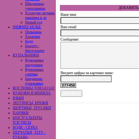
Школьницы,
ДОБАВИТЬ 
учительницы
Хэллоуин, ведьмы,
Ваше имя:
вампиры и др
Новый год
НИЖНЕЕ БЕЛЬЕ
Ваш еmail:
Пеньюары
Халатики
Сообщение:
Боди
Бралетт -
бюстгальтер
КУПАЛЬНИКИ
Купальники
раздельные
Купальники
Введите цифры на картинке ниже:
слитные
Бандажные
купальники
КОСТЮМЫ ДЛЯ GO GO
ИЗ КОЖИ И ВИНИЛА
ЮБКИ
ЛЕГГИНСЫ, БРЮКИ
ШОРТИКИ, ТРУСИКИ
ПАРИКИ
БЮСТГАЛЬТЕРЫ,
ПЭСТИСЫ
БОДИ - СЕТКА
ПЕРЧАТКИ, ТАТУ -
РУКАВА