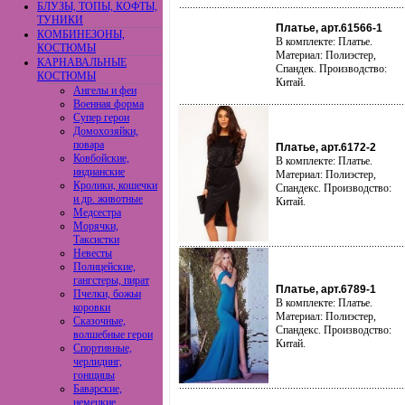
БЛУЗЫ, ТОПЫ, КОФТЫ,
ТУНИКИ
Платье, арт.61566-1
КОМБИНЕЗОНЫ,
В комплекте: Платье.
КОСТЮМЫ
Материал: Полиэстер,
КАРНАВАЛЬНЫЕ
Спандек. Производство:
КОСТЮМЫ
Китай.
Ангелы и феи
Военная форма
Супер герои
Домохозяйки,
повара
Платье, арт.6172-2
Ковбойские,
В комплекте: Платье.
индианские
Материал: Полиэстер,
Кролики, кошечки
Спандекс. Производство:
и др. животные
Китай.
Медсестра
Морячки,
Таксистки
Невесты
Полицейские,
гангстеры, пират
Платье, арт.6789-1
Пчелки, божьи
В комплекте: Платье.
коровки
Материал: Полиэстер,
Сказочные,
Спандекс. Производство:
волшебные герои
Китай.
Спортивные,
черлидинг,
гонщицы
Баварские,
немецкие