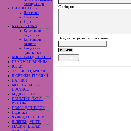
вампиры и др
Сообщение:
НИЖНЕЕ БЕЛЬЕ
Пеньюары
Халатики
Боди
КУПАЛЬНИКИ
Купальники
раздельные
Введите цифры на картинке ниже:
Купальники
слитные
Бандажные
купальники
КОСТЮМЫ ДЛЯ GO GO
ИЗ КОЖИ И ВИНИЛА
ЮБКИ
ЛЕГГИНСЫ, БРЮКИ
ШОРТИКИ, ТРУСИКИ
ПАРИКИ
БЮСТГАЛЬТЕРЫ,
ПЭСТИСЫ
БОДИ - СЕТКА
ПЕРЧАТКИ, ТАТУ -
РУКАВА
ПОЯСА ДЛЯ ЧУЛОК
Подвязки
ЧУЛКИ, КОЛГОТКИ
ШЛЯПКИ, УШКИ
МАСКИ. ПЛЕТКИ