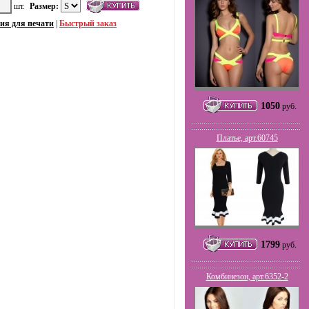
шт.
Размер:
ия для печати
|
Быстрый заказ
1050
руб.
Платье, арт.60745
1799
руб.
Комбинезон, арт.6352-2