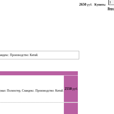
2650
руб.
Купить:
Верс
андекс. Производство: Китай.
2550
руб.
риал: Полиэстер, Спандекс. Производство: Китай.