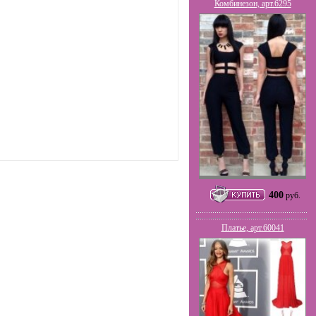
Комбинезон, арт.6295
400
руб.
Платье, арт.60041