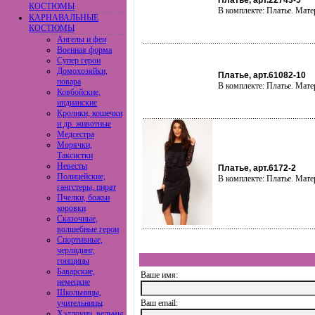
Платье, арт.22743-5
КОСТЮМЫ
В комплекте: Платье. Мате
КАРНАВАЛЬНЫЕ
КОСТЮМЫ
Ангелы и феи
Военная форма
Супер герои
Домохозяйки,
Платье, арт.61082-10
повара
В комплекте: Платье. Мате
Ковбойские,
индианские
Кролики, кошечки
и др. животные
Медсестра
Морячки,
Таксистки
Невесты
Платье, арт.6172-2
Полицейские,
В комплекте: Платье. Мате
гангстеры, пират
Пчелки, божьи
коровки
Сказочные,
волшебные герои
Спортивные,
черлидинг,
гонщицы
Баварские,
Ваше имя:
немецкие
Школьницы,
учительницы
Ваш еmail:
Хэллоуин, ведьмы,