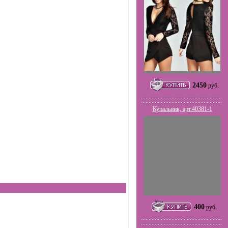
2450
руб.
Купальник, арт.40381-1
400
руб.