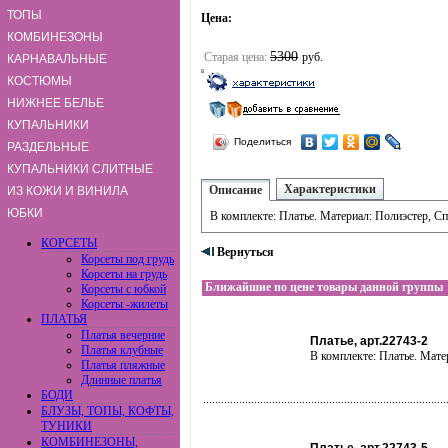
ТОПЫ
Цена:
КОМБИНЕЗОНЫ
5300
Старая цена:
руб.
КАРНАВАЛЬНЫЕ
КОСТЮМЫ
НИЖНЕЕ БЕЛЬЕ
КУПАЛЬНИКИ
Поделиться
РАЗДЕЛЬНЫЕ
КУПАЛЬНИКИ СЛИТНЫЕ
Характеристики
Описание
ИЗ КОЖИ И ВИНИЛА
ЮБКИ
В комплекте: Платье. Материал: Полиэстер, Сп
КОРСЕТЫ
Вернуться
Корсеты под грудь
Корсеты на грудь
Ближайшие по цене товары данной группы
Корсеты с юбкой
Корсеты -жилеты
ПЛАТЬЯ
Платья вечерние
Платье, арт.22743-2
Платья клубные
В комплекте: Платье. Мате
Платья пляжные
Длинные платья
БОДИ
БЛУЗЫ, ТОПЫ, КОФТЫ,
ТУНИКИ
КОМБИНЕЗОНЫ,