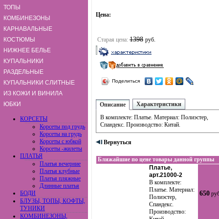
ТОПЫ
Цена:
КОМБИНЕЗОНЫ
КАРНАВАЛЬНЫЕ
1398
КОСТЮМЫ
Старая цена:
руб.
НИЖНЕЕ БЕЛЬЕ
КУПАЛЬНИКИ
РАЗДЕЛЬНЫЕ
Поделиться
КУПАЛЬНИКИ СЛИТНЫЕ
ИЗ КОЖИ И ВИНИЛА
ЮБКИ
Характеристики
Описание
В комплекте: Платье. Материал: Полиэстер,
КОРСЕТЫ
Спандекс. Производство: Китай.
Корсеты под грудь
Корсеты на грудь
Корсеты с юбкой
Вернуться
Корсеты -жилеты
ПЛАТЬЯ
Ближайшие по цене товары данной группы
Платья вечерние
Платье,
Платья клубные
арт.21000-2
Платья пляжные
В комплекте:
Длинные платья
Платье. Материал:
БОДИ
650
руб
Полиэстер,
БЛУЗЫ, ТОПЫ, КОФТЫ,
Спандекс.
ТУНИКИ
Производство:
КОМБИНЕЗОНЫ,