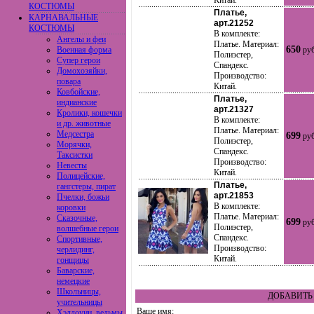
Китай.
КОСТЮМЫ
Платье,
КАРНАВАЛЬНЫЕ
арт.21252
КОСТЮМЫ
В комплекте:
Ангелы и феи
Платье. Материал:
650
Военная форма
руб
Полиэстер,
Супер герои
Спандекс.
Домохозяйки,
Производство:
повара
Китай.
Ковбойские,
Платье,
индианские
арт.21327
Кролики, кошечки
В комплекте:
и др. животные
Платье. Материал:
Медсестра
699
руб
Полиэстер,
Морячки,
Спандекс.
Таксистки
Производство:
Невесты
Китай.
Полицейские,
Платье,
гангстеры, пират
арт.21853
Пчелки, божьи
В комплекте:
коровки
Платье. Материал:
Сказочные,
699
руб
Полиэстер,
волшебные герои
Спандекс.
Спортивные,
Производство:
черлидинг,
Китай.
гонщицы
Баварские,
немецкие
Школьницы,
ДОБАВИТЬ 
учительницы
Ваше имя:
Хэллоуин, ведьмы,