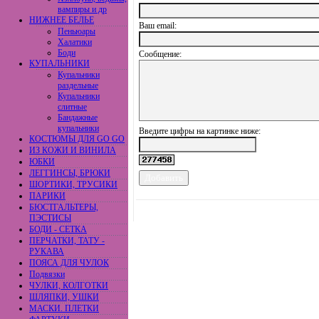
вампиры и др
НИЖНЕЕ БЕЛЬЕ
Ваш еmail:
Пеньюары
Халатики
Боди
Сообщение:
КУПАЛЬНИКИ
Купальники
раздельные
Купальники
слитные
Бандажные
купальники
Введите цифры на картинке ниже:
КОСТЮМЫ ДЛЯ GO GO
ИЗ КОЖИ И ВИНИЛА
ЮБКИ
ЛЕГГИНСЫ, БРЮКИ
ШОРТИКИ, ТРУСИКИ
ПАРИКИ
БЮСТГАЛЬТЕРЫ,
ПЭСТИСЫ
БОДИ - СЕТКА
ПЕРЧАТКИ, ТАТУ -
РУКАВА
ПОЯСА ДЛЯ ЧУЛОК
Подвязки
ЧУЛКИ, КОЛГОТКИ
ШЛЯПКИ, УШКИ
МАСКИ. ПЛЕТКИ