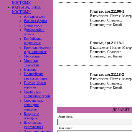
КОСТЮМЫ
КАРНАВАЛЬНЫЕ
Платье, арт.21196-1
КОСТЮМЫ
В комплекте: Платье. Матер
Ангелы и феи
Полиэстер, Спандекс.
Военная форма
Производство: Китай.
Супер герои
Домохозяйки,
повара
Ковбойские,
индианские
Платье, арт.21118-1
Кролики, кошечки
В комплекте: Платье. Матер
и др. животные
Полиэстер, Спандекс.
Медсестра
Производство: Китай.
Морячки,
Таксистки
Невесты
Полицейские,
Платье, арт.21118-2
гангстеры, пират
В комплекте: Платье. Матер
Пчелки, божьи
Полиэстер, Спандекс.
коровки
Производство: Китай.
Сказочные,
волшебные герои
Спортивные,
черлидинг,
гонщицы
ДОБАВИТЬ 
Баварские,
Ваше имя:
немецкие
Школьницы,
учительницы
Ваш еmail:
Хэллоуин, ведьмы,