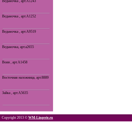
Ведьмочка , арт.A1243
Ведьмочка , арт.A1252
Ведьмочка , арт.A9519
Ведьмочка, арт.a2655
Воин , арт.A1458
Восточная наложница, арт.8889
Зайка , арт.A5635
Copyright 2013 ©
WM-Lingerie.ru