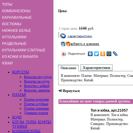
ТОПЫ
КОМБИНЕЗОНЫ
Цена:
КАРНАВАЛЬНЫЕ
КОСТЮМЫ
1198
Старая цена:
руб.
НИЖНЕЕ БЕЛЬЕ
КУПАЛЬНИКИ
РАЗДЕЛЬНЫЕ
КУПАЛЬНИКИ СЛИТНЫЕ
Поделиться
ИЗ КОЖИ И ВИНИЛА
ЮБКИ
Характеристики
Описание
КОРСЕТЫ
В комплекте: Платье. Материал: Полиэстер, Спа
Корсеты под грудь
Производство: Китай.
Корсеты на грудь
Корсеты с юбкой
Корсеты -жилеты
Вернуться
ПЛАТЬЯ
Платья вечерние
Ближайшие по цене товары данной группы
Платья клубные
Платья пляжные
Топ и юбка, арт.21057
Длинные платья
В комплекте: Топ и юбка.
БОДИ
Материал: Полиэстер,
БЛУЗЫ, ТОПЫ, КОФТЫ,
Спандекс. Производство:
ТУНИКИ
Китай.
КОМБИНЕЗОНЫ,