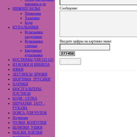
вампиры и др
Сообщение:
НИЖНЕЕ БЕЛЬЕ
Пеньюары
Халатики
Боди
КУПАЛЬНИКИ
Купальники
раздельные
Купальники
Введите цифры на картинке ниже:
слитные
Бандажные
купальники
КОСТЮМЫ ДЛЯ GO GO
ИЗ КОЖИ И ВИНИЛА
ЮБКИ
ЛЕГГИНСЫ, БРЮКИ
ШОРТИКИ, ТРУСИКИ
ПАРИКИ
БЮСТГАЛЬТЕРЫ,
ПЭСТИСЫ
БОДИ - СЕТКА
ПЕРЧАТКИ, ТАТУ -
РУКАВА
ПОЯСА ДЛЯ ЧУЛОК
Подвязки
ЧУЛКИ, КОЛГОТКИ
ШЛЯПКИ, УШКИ
МАСКИ. ПЛЕТКИ