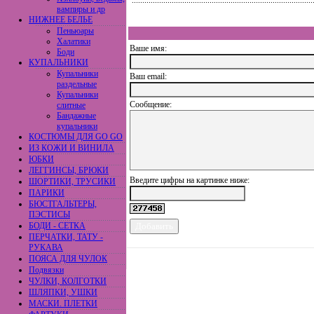
вампиры и др
НИЖНЕЕ БЕЛЬЕ
Пеньюары
Халатики
Ваше имя:
Боди
КУПАЛЬНИКИ
Купальники
Ваш еmail:
раздельные
Купальники
Сообщение:
слитные
Бандажные
купальники
КОСТЮМЫ ДЛЯ GO GO
ИЗ КОЖИ И ВИНИЛА
ЮБКИ
ЛЕГГИНСЫ, БРЮКИ
Введите цифры на картинке ниже:
ШОРТИКИ, ТРУСИКИ
ПАРИКИ
БЮСТГАЛЬТЕРЫ,
ПЭСТИСЫ
БОДИ - СЕТКА
ПЕРЧАТКИ, ТАТУ -
РУКАВА
ПОЯСА ДЛЯ ЧУЛОК
Подвязки
ЧУЛКИ, КОЛГОТКИ
ШЛЯПКИ, УШКИ
МАСКИ. ПЛЕТКИ