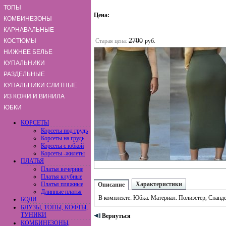
ТОПЫ
Цена:
КОМБИНЕЗОНЫ
КАРНАВАЛЬНЫЕ
2700
КОСТЮМЫ
Старая цена:
руб.
НИЖНЕЕ БЕЛЬЕ
КУПАЛЬНИКИ
РАЗДЕЛЬНЫЕ
КУПАЛЬНИКИ СЛИТНЫЕ
ИЗ КОЖИ И ВИНИЛА
ЮБКИ
КОРСЕТЫ
Корсеты под грудь
Корсеты на грудь
Корсеты с юбкой
Корсеты -жилеты
ПЛАТЬЯ
Платья вечерние
Платья клубные
Платья пляжные
Характеристики
Описание
Длинные платья
В комплекте: Юбка. Материал: Полиэстер, Спанде
БОДИ
БЛУЗЫ, ТОПЫ, КОФТЫ,
ТУНИКИ
Вернуться
КОМБИНЕЗОНЫ,