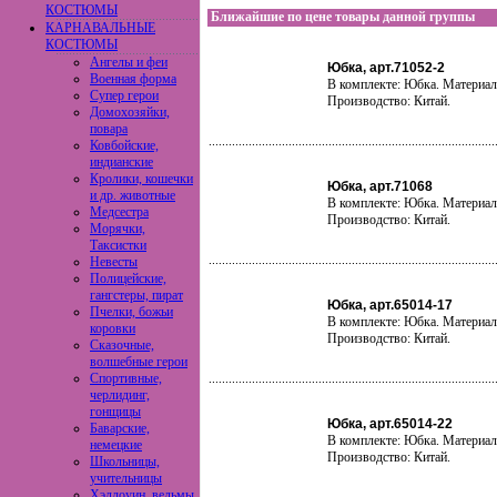
КОСТЮМЫ
Ближайшие по цене товары данной группы
КАРНАВАЛЬНЫЕ
КОСТЮМЫ
Ангелы и феи
Юбка, арт.71052-2
Военная форма
В комплекте: Юбка. Материал
Супер герои
Производство: Китай.
Домохозяйки,
повара
Ковбойские,
индианские
Кролики, кошечки
Юбка, арт.71068
и др. животные
В комплекте: Юбка. Материал
Медсестра
Производство: Китай.
Морячки,
Таксистки
Невесты
Полицейские,
гангстеры, пират
Юбка, арт.65014-17
Пчелки, божьи
В комплекте: Юбка. Материал
коровки
Производство: Китай.
Сказочные,
волшебные герои
Спортивные,
черлидинг,
гонщицы
Юбка, арт.65014-22
Баварские,
В комплекте: Юбка. Материал
немецкие
Производство: Китай.
Школьницы,
учительницы
Хэллоуин, ведьмы,