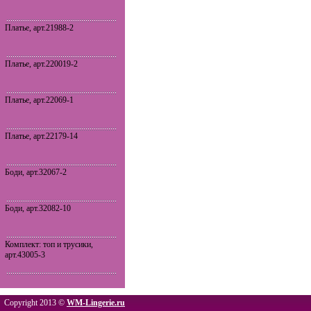
Платье, арт.21988-2
Платье, арт.220019-2
Платье, арт.22069-1
Платье, арт.22179-14
Боди, арт.32067-2
Боди, арт.32082-10
Комплект: топ и трусики,
арт.43005-3
Copyright 2013 ©
WM-Lingerie.ru