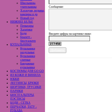
Школьницы,
учительницы
Сообщение:
Хэллоуин, ведьмы,
вампиры и др
Новый год
НИЖНЕЕ БЕЛЬЕ
Пеньюары
Халатики
Боди
Введите цифры на картинке ниже:
Бралетт -
бюстгальтер
КУПАЛЬНИКИ
Купальники
раздельные
Купальники
слитные
Бандажные
купальники
КОСТЮМЫ ДЛЯ GO GO
ИЗ КОЖИ И ВИНИЛА
ЮБКИ
ЛЕГГИНСЫ, БРЮКИ
ШОРТИКИ, ТРУСИКИ
ПАРИКИ
БЮСТГАЛЬТЕРЫ,
ПЭСТИСЫ
БОДИ - СЕТКА
ПЕРЧАТКИ, ТАТУ -
РУКАВА