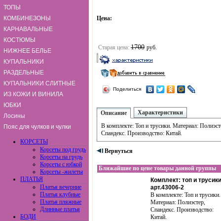
ТОПЫ
КОМБИНЕЗОНЫ
Цена:
КАРНАВАЛЬНЫЕ
КОСТЮМЫ
1700
Старая цена:
руб.
НИЖНЕЕ БЕЛЬЕ
КУПАЛЬНИКИ
РАЗДЕЛЬНЫЕ
КУПАЛЬНИКИ СЛИТНЫЕ
Поделиться
ИЗ КОЖИ И ВИНИЛА
ЮБКИ
Характеристики
Описание
Лосины
В комплекте: Топ и трусики. Материал: Полиэст
Пояс для чулков и чулки
Спандекс. Производство: Китай.
КОРСЕТЫ
Корсеты под грудь
Вернуться
Корсеты на грудь
Корсеты с юбкой
Ближайшие по цене товары данной группы
Корсеты -жилеты
ПЛАТЬЯ
Комплект: топ и трусики
Платья вечерние
арт.43006-2
Платья клубные
В комплекте: Топ и трусики.
Платья пляжные
Материал: Полиэстер,
Длинные платья
Спандекс. Производство:
БОДИ
Китай.