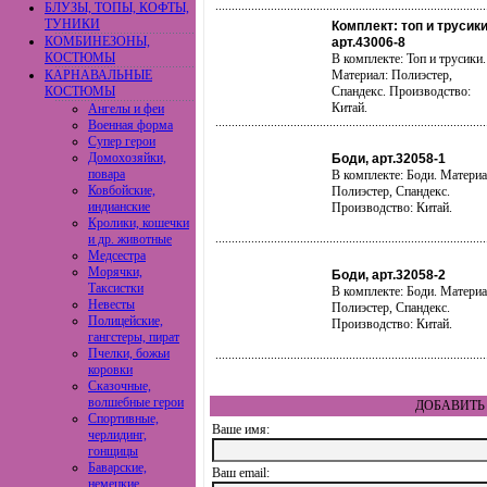
БЛУЗЫ, ТОПЫ, КОФТЫ,
ТУНИКИ
Комплект: топ и трусики
КОМБИНЕЗОНЫ,
арт.43006-8
КОСТЮМЫ
В комплекте: Топ и трусики.
КАРНАВАЛЬНЫЕ
Материал: Полиэстер,
КОСТЮМЫ
Спандекс. Производство:
Китай.
Ангелы и феи
Военная форма
Супер герои
Домохозяйки,
Боди, арт.32058-1
повара
В комплекте: Боди. Материа
Ковбойские,
Полиэстер, Спандекс.
индианские
Производство: Китай.
Кролики, кошечки
и др. животные
Медсестра
Морячки,
Боди, арт.32058-2
Таксистки
В комплекте: Боди. Материа
Невесты
Полиэстер, Спандекс.
Полицейские,
Производство: Китай.
гангстеры, пират
Пчелки, божьи
коровки
Сказочные,
волшебные герои
ДОБАВИТЬ 
Спортивные,
Ваше имя:
черлидинг,
гонщицы
Баварские,
Ваш еmail:
немецкие