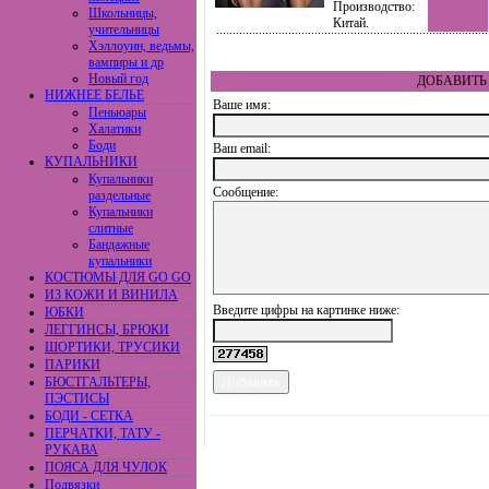
Производство:
Школьницы,
Китай.
учительницы
Хэллоуин, ведьмы,
вампиры и др
Новый год
ДОБАВИТЬ 
НИЖНЕЕ БЕЛЬЕ
Ваше имя:
Пеньюары
Халатики
Боди
Ваш еmail:
КУПАЛЬНИКИ
Купальники
Сообщение:
раздельные
Купальники
слитные
Бандажные
купальники
КОСТЮМЫ ДЛЯ GO GO
ИЗ КОЖИ И ВИНИЛА
Введите цифры на картинке ниже:
ЮБКИ
ЛЕГГИНСЫ, БРЮКИ
ШОРТИКИ, ТРУСИКИ
ПАРИКИ
БЮСТГАЛЬТЕРЫ,
ПЭСТИСЫ
БОДИ - СЕТКА
ПЕРЧАТКИ, ТАТУ -
РУКАВА
ПОЯСА ДЛЯ ЧУЛОК
Подвязки