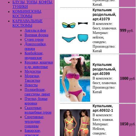
Производство:
БЛУЗЫ, ТОПЫ, КОФТЫ,
Китай.
ТУНИКИ
Купальник
КОМБИНЕЗОНЫ,
раздельный,
КОСТЮМЫ
арт.41079
КАРНАВАЛЬНЫЕ
В комплекте:
КОСТЮМЫ
бюст, плавочки.
Ангелы и феи
999
руб.
Материал:
Военная форма
нейлон,
Супер герои
спандекс.
Домохозяйки,
Производство:
повара
Китай
Ковбойские,
индианские
Кролики, кошечки
Купальник
и др. животные
раздельный,
Медсестра
арт.40399
Морячки,
В комплекте:
1000
руб.
Таксистки
бюст, плавочки.
Невесты
Производство:
Полицейские,
Китай
гангстеры, пират
Пчелки, божьи
коровки
Купальник,
Сказочные,
арт.40932-1
волшебные герои
В комплекте:
Спортивные,
Бюст, плавки.
черлидинг,
1050
Материал:
руб.
гонщицы
Нейлон,
Баварские,
спандекс.
немецкие