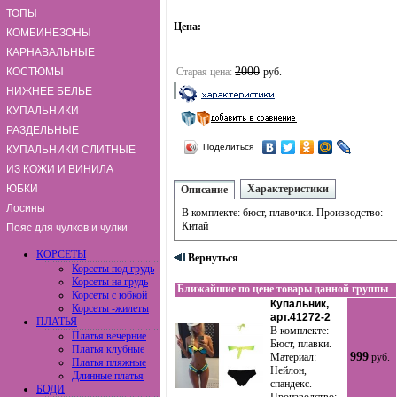
ТОПЫ
Цена:
КОМБИНЕЗОНЫ
КАРНАВАЛЬНЫЕ
2000
КОСТЮМЫ
Старая цена:
руб.
НИЖНЕЕ БЕЛЬЕ
КУПАЛЬНИКИ
РАЗДЕЛЬНЫЕ
Поделиться
КУПАЛЬНИКИ СЛИТНЫЕ
ИЗ КОЖИ И ВИНИЛА
ЮБКИ
Характеристики
Описание
Лосины
В комплекте: бюст, плавочки. Производство:
Китай
Пояс для чулков и чулки
КОРСЕТЫ
Вернуться
Корсеты под грудь
Корсеты на грудь
Ближайшие по цене товары данной группы
Корсеты с юбкой
Купальник,
Корсеты -жилеты
арт.41272-2
ПЛАТЬЯ
В комплекте:
Платья вечерние
Бюст, плавки.
Платья клубные
999
Материал:
руб.
Платья пляжные
Нейлон,
Длинные платья
спандекс.
БОДИ