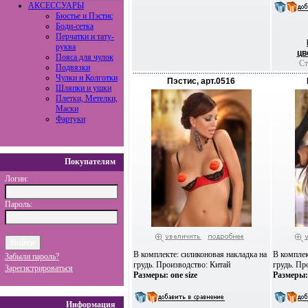
АКСЕССУАРЫ
Бюстье и Пэстис
Боди-сетка
Перчатки и тату-
руква
цв
Пояса для чулок
Ста
Подвязки
Чулки и Колготки
Пэстис, арт.0516
Шляпки и ушки
Плетки, Метелки,
Маски
Фартуки
Покупателям
Логин:
Пароль:
В комплекте: силиконовая накладка на
В комплек
Забыли пароль?
грудь. Производство: Китай
грудь. Пр
Зарегистрироваться
Размеры: one size
Размеры: 
Информация