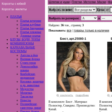
Шляпки и ушки
|
Плетки, Метелки, Маски
|
Фа
Корсеты с юбкой
Корсеты -жилеты
Выбрать по цене:
Цена:
от
ПЛАТЬЯ
Выбрать по размерам:
и
Платья вечерние
Платья клубные
Найдено:
36
тов., страниц:
3
Платья бандажные
Показывать:
все
|
товары только в наличии
Платья пляжные
Длинные платья
Бюст, арт.25080-1
БЛУЗЫ, БОДИ, ТОПЫ
КОМБИНЕЗОНЫ
КАРНАВАЛЬНЫЕ
КОСТЮМЫ
Ангелы и феи
Военная форма
Супер герои
Домохозяйки,
повара
Ковбойские,
индианские
Кролики, кошечки
и др. животные
Медсестра
Морячки,
Таксистки
Невесты
В комплекте: Бюст . Материал:
В комплек
Полицейские,
Полиэстер, Спандекс. Производство:
Полиэстер
гангстеры, пират
Китай.
Китай.
Пчелки, божьи