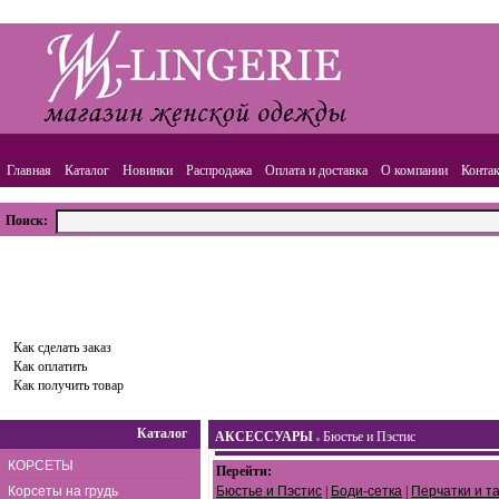
Главная
Каталог
Новинки
Распродажа
Оплата и доставка
О компании
Конта
Поиск:
ВАША КОРЗИНА
Товаров:
0
шт.,
Сумма:
0.00
руб.
Оформить заказ
Как сделать заказ
Как оплатить
Как получить товар
Каталог
АКСЕССУАРЫ
Бюстье и Пэстис
КОРСЕТЫ
Перейти:
Корсеты на грудь
Бюстье и Пэстис
|
Боди-сетка
|
Перчатки и та