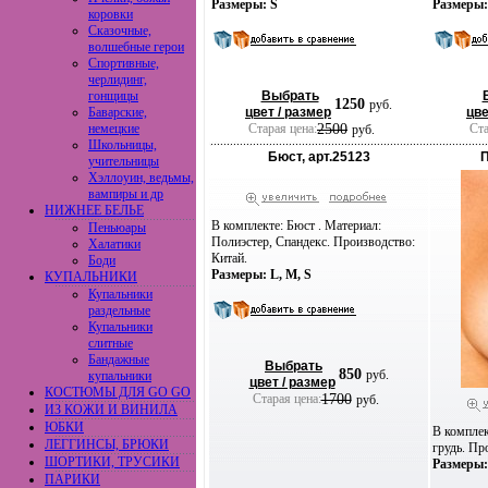
Размеры: S
Размеры:
коровки
Сказочные,
волшебные герои
Спортивные,
черлидинг,
гонщицы
Выбрать
1250
руб.
Баварские,
цвет / размер
цве
немецкие
Старая цена:
2500
Ста
руб.
Школьницы,
Бюст, арт.25123
П
учительницы
Хэллоуин, ведьмы,
вампиры и др
НИЖНЕЕ БЕЛЬЕ
В комплекте: Бюст . Материал:
Пеньюары
Полиэстер, Спандекс. Производство:
Халатики
Китай.
Боди
Размеры: L, M, S
КУПАЛЬНИКИ
Купальники
раздельные
Купальники
слитные
Бандажные
Выбрать
850
руб.
купальники
цвет / размер
КОСТЮМЫ ДЛЯ GO GO
Старая цена:
1700
руб.
ИЗ КОЖИ И ВИНИЛА
ЮБКИ
В комплек
ЛЕГГИНСЫ, БРЮКИ
грудь. Пр
ШОРТИКИ, ТРУСИКИ
Размеры: 
ПАРИКИ