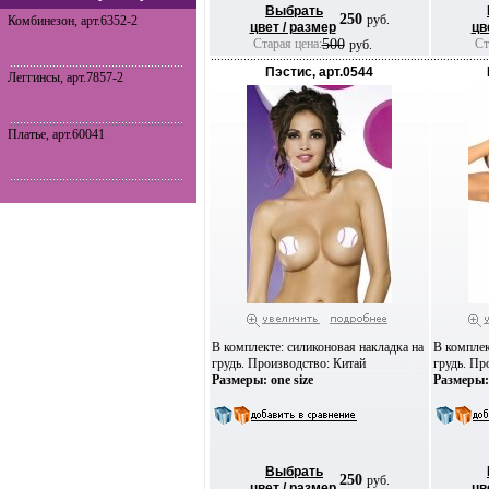
Выбрать
250
руб.
Комбинезон, арт.6352-2
цвет / размер
цв
Старая цена:
500
Ста
руб.
Пэстис, арт.0544
Леггинсы, арт.7857-2
Платье, арт.60041
В комплекте: силиконовая накладка на
В комплек
грудь. Производство: Китай
грудь. Пр
Размеры: one size
Размеры: 
Выбрать
250
руб.
цвет / размер
цв