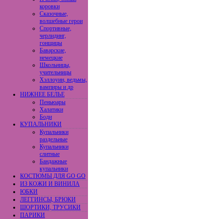
коровки
Сказочные,
волшебные герои
Спортивные,
черлидинг,
гонщицы
Баварские,
немецкие
Школьницы,
учительницы
Хэллоуин, ведьмы,
вампиры и др
НИЖНЕЕ БЕЛЬЕ
Пеньюары
Халатики
Боди
КУПАЛЬНИКИ
Купальники
раздельные
Купальники
слитные
Бандажные
купальники
КОСТЮМЫ ДЛЯ GO GO
ИЗ КОЖИ И ВИНИЛА
ЮБКИ
ЛЕГГИНСЫ, БРЮКИ
ШОРТИКИ, ТРУСИКИ
ПАРИКИ