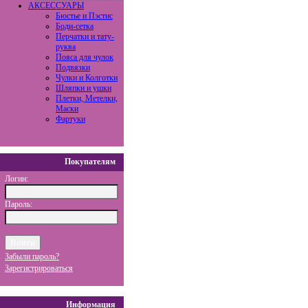
АКСЕССУАРЫ
Бюстье и Пэстис
Боди-сетка
Перчатки и тату-
руква
Пояса для чулок
Подвязки
Чулки и Колготки
Шляпки и ушки
Плетки, Метелки,
Маски
Фартуки
Покупателям
Логин:
Пароль:
Забыли пароль?
Зарегистрироваться
Информация