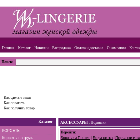
Главная
Каталог
Новинки
Распродажа
Оплата и доставка
О компании
Конта
Поиск:
ВАША КОРЗИНА
Товаров:
0
шт.,
Сумма:
0.00
руб.
Оформить заказ
Как сделать заказ
Как оплатить
Как получить товар
Каталог
АКСЕССУАРЫ
Подвязки
КОРСЕТЫ
Перейти:
Корсеты на грудь
Бюстье и Пэстис
|
Боди-сетка
|
Перчатки и та