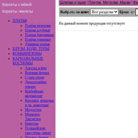
Шляпки и ушки
|
Плетки, Метелки, Маски
|
Фа
Корсеты с юбкой
Корсеты -жилеты
Выбрать по цене:
Цена:
от
ПЛАТЬЯ
На данный момент продукция отсутствует
Платья вечерние
Платья клубные
Платья бандажные
Платья пляжные
Длинные платья
БЛУЗЫ, БОДИ, ТОПЫ
КОМБИНЕЗОНЫ
КАРНАВАЛЬНЫЕ
КОСТЮМЫ
Ангелы и феи
Военная форма
Супер герои
Домохозяйки,
повара
Ковбойские,
индианские
Кролики, кошечки
и др. животные
Медсестра
Морячки,
Таксистки
Невесты
Полицейские,
гангстеры, пират
Пчелки, божьи