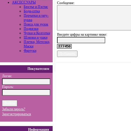
АКСЕССУАРЫ
Сообщение:
Бюстье и Пэстис
Боди-сетка
Перчатки и тату-
руква
Пояса для чулок
Подвязки
Чулки и Колготки
Введите цифры на картинке ниже:
Шляпки и ушки
Плетки, Метелки,
Маски
Фартуки
Покупателям
Логин:
Пароль:
Забыли пароль?
Зарегистрироваться
Информация