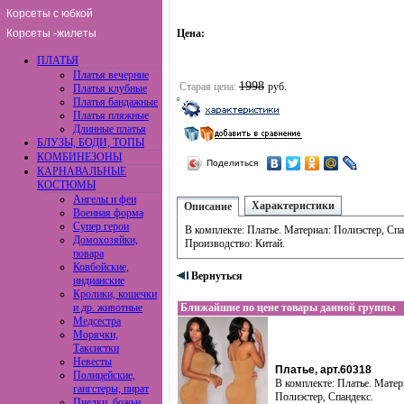
Корсеты с юбкой
Корсеты -жилеты
Цена:
ПЛАТЬЯ
Платья вечерние
1998
Старая цена:
руб.
Платья клубные
Платья бандажные
Платья пляжные
Длинные платья
БЛУЗЫ, БОДИ, ТОПЫ
КОМБИНЕЗОНЫ
Поделиться
КАРНАВАЛЬНЫЕ
КОСТЮМЫ
Ангелы и феи
Характеристики
Описание
Военная форма
Супер герои
В комплекте: Платье. Материал: Полиэстер, Спа
Домохозяйки,
Производство: Китай.
повара
Ковбойские,
Вернуться
индианские
Кролики, кошечки
и др. животные
Ближайшие по цене товары данной группы
Медсестра
Морячки,
Таксистки
Невесты
Платье, арт.60318
Полицейские,
В комплекте: Платье. Матер
гангстеры, пират
Полиэстер, Спандекс.
Пчелки, божьи