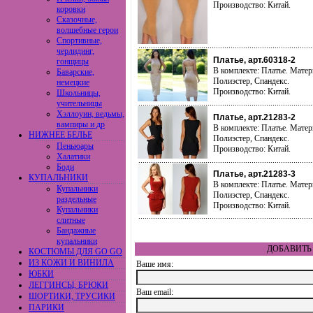
Производство: Китай.
коровки
Сказочные,
волшебные герои
Спортивные,
черлидинг,
Платье, арт.60318-2
гонщицы
В комплекте: Платье. Матер
Баварские,
Полиэстер, Спандекс.
немецкие
Производство: Китай.
Школьницы,
учительницы
Хэллоуин, ведьмы,
Платье, арт.21283-2
вампиры и др
В комплекте: Платье. Матер
НИЖНЕЕ БЕЛЬЕ
Полиэстер, Спандекс.
Пеньюары
Производство: Китай.
Халатики
Боди
Платье, арт.21283-3
КУПАЛЬНИКИ
В комплекте: Платье. Матер
Купальники
Полиэстер, Спандекс.
раздельные
Производство: Китай.
Купальники
слитные
Бандажные
купальники
ДОБАВИТЬ 
КОСТЮМЫ ДЛЯ GO GO
ИЗ КОЖИ И ВИНИЛА
Ваше имя:
ЮБКИ
ЛЕГГИНСЫ, БРЮКИ
Ваш еmail:
ШОРТИКИ, ТРУСИКИ
ПАРИКИ