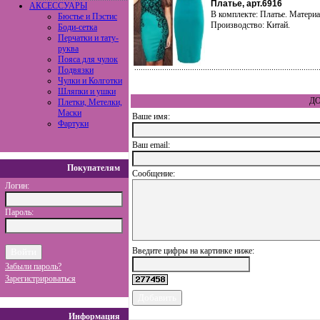
Платье, арт.6916
АКСЕССУАРЫ
В комплекте: Платье. Материа
Бюстье и Пэстис
Производство: Китай.
Боди-сетка
Перчатки и тату-
руква
Пояса для чулок
Подвязки
Чулки и Колготки
Шляпки и ушки
ДО
Плетки, Метелки,
Маски
Ваше имя:
Фартуки
Ваш еmail:
Покупателям
Сообщение:
Логин:
Пароль:
Введите цифры на картинке ниже:
Забыли пароль?
Зарегистрироваться
Информация