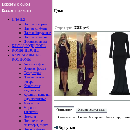
Корсеты с юбкой
Корсеты -жилеты
Цена:
ПЛАТЬЯ
Платья вечерние
3300
Старая цена:
руб.
Платья клубные
Платья бандажные
Платья пляжные
Длинные платья
БЛУЗЫ, БОДИ, ТОПЫ
КОМБИНЕЗОНЫ
КАРНАВАЛЬНЫЕ
КОСТЮМЫ
Ангелы и феи
Военная форма
Супер герои
Домохозяйки,
повара
Ковбойские,
индианские
Кролики, кошечки
и др. животные
Медсестра
Морячки,
Характеристики
Описание
Таксистки
Невесты
В комплекте: Платье. Материал: Полиэстер, Спан
Полицейские,
гангстеры, пират
Вернуться
Пчелки, божьи