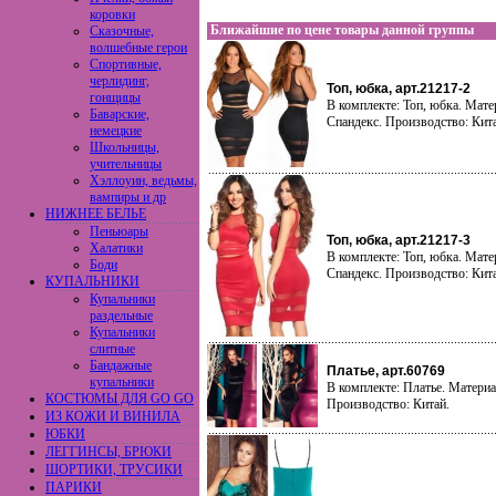
коровки
Ближайшие по цене товары данной группы
Сказочные,
волшебные герои
Спортивные,
черлидинг,
Топ, юбка, арт.21217-2
гонщицы
В комплекте: Топ, юбка. Мате
Баварские,
Спандекс. Производство: Кит
немецкие
Школьницы,
учительницы
Хэллоуин, ведьмы,
вампиры и др
НИЖНЕЕ БЕЛЬЕ
Пеньюары
Топ, юбка, арт.21217-3
Халатики
В комплекте: Топ, юбка. Мате
Боди
Спандекс. Производство: Кит
КУПАЛЬНИКИ
Купальники
раздельные
Купальники
слитные
Бандажные
Платье, арт.60769
купальники
В комплекте: Платье. Материа
КОСТЮМЫ ДЛЯ GO GO
Производство: Китай.
ИЗ КОЖИ И ВИНИЛА
ЮБКИ
ЛЕГГИНСЫ, БРЮКИ
ШОРТИКИ, ТРУСИКИ
ПАРИКИ