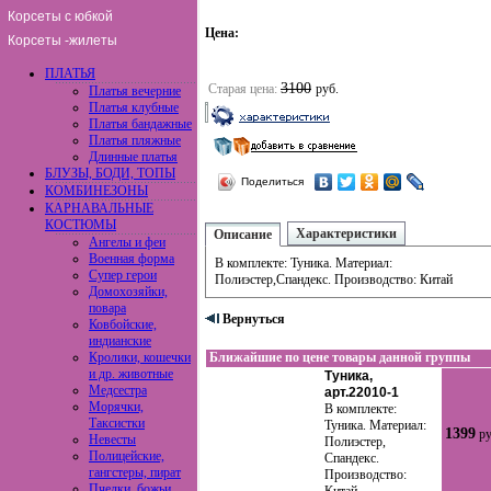
Корсеты с юбкой
Цена:
Корсеты -жилеты
ПЛАТЬЯ
3100
Старая цена:
руб.
Платья вечерние
Платья клубные
Платья бандажные
Платья пляжные
Длинные платья
БЛУЗЫ, БОДИ, ТОПЫ
Поделиться
КОМБИНЕЗОНЫ
КАРНАВАЛЬНЫЕ
КОСТЮМЫ
Характеристики
Описание
Ангелы и феи
Военная форма
В комплекте: Туника. Материал:
Супер герои
Полиэстер,Спандекс. Производство: Китай
Домохозяйки,
повара
Вернуться
Ковбойские,
индианские
Кролики, кошечки
Ближайшие по цене товары данной группы
и др. животные
Туника,
Медсестра
арт.22010-1
Морячки,
В комплекте:
Таксистки
Туника. Материал:
1399
ру
Невесты
Полиэстер,
Полицейские,
Спандекс.
гангстеры, пират
Производство:
Пчелки, божьи