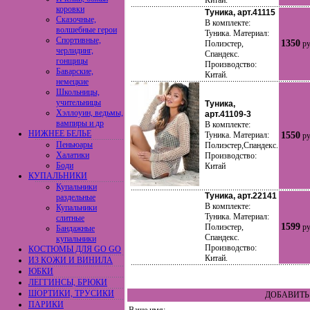
Китай.
коровки
Туника, арт.41115
Сказочные,
В комплекте:
волшебные герои
Туника. Материал:
Спортивные,
1350
Полиэстер,
ру
черлидинг,
Спандекс.
гонщицы
Производство:
Баварские,
Китай.
немецкие
Школьницы,
учительницы
Туника,
Хэллоуин, ведьмы,
арт.41109-3
вампиры и др
В комплекте:
НИЖНЕЕ БЕЛЬЕ
Туника. Материал:
1550
ру
Пеньюары
Полиэстер,Спандекс.
Халатики
Производство:
Боди
Китай
КУПАЛЬНИКИ
Купальники
Туника, арт.22141
раздельные
В комплекте:
Купальники
Туника. Материал:
слитные
1599
Полиэстер,
ру
Бандажные
Спандекс.
купальники
Производство:
КОСТЮМЫ ДЛЯ GO GO
Китай.
ИЗ КОЖИ И ВИНИЛА
ЮБКИ
ЛЕГГИНСЫ, БРЮКИ
ШОРТИКИ, ТРУСИКИ
ДОБАВИТЬ 
ПАРИКИ