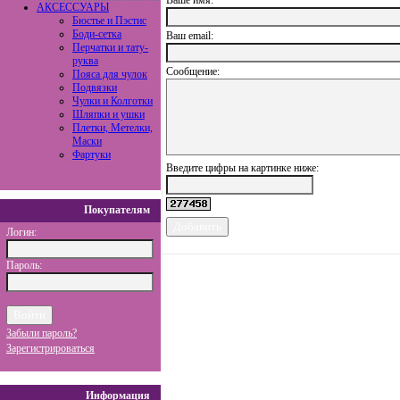
Ваше имя:
АКСЕССУАРЫ
Бюстье и Пэстис
Боди-сетка
Ваш еmail:
Перчатки и тату-
руква
Сообщение:
Пояса для чулок
Подвязки
Чулки и Колготки
Шляпки и ушки
Плетки, Метелки,
Маски
Фартуки
Введите цифры на картинке ниже:
Покупателям
Логин:
Пароль:
Забыли пароль?
Зарегистрироваться
Информация