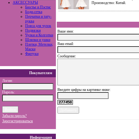
АКСЕССУАРЫ
Производство: Китай.
Бюстье и Пэстис
Боди-сетка
Перчатки и тату-
руква
Пояса для чулок
Подвязки
Ваше имя:
Чулки и Колготки
Шляпки и ушки
Ваш еmail:
Плетки, Метелки,
Маски
Фартуки
Сообщение:
Покупателям
Логин:
Введите цифры на картинке ниже:
Пароль:
Забыли пароль?
Зарегистрироваться
Информация