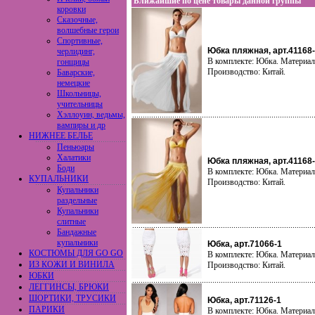
Ближайшие по цене товары данной группы
коровки
Сказочные,
волшебные герои
Спортивные,
Юбка пляжная, арт.41168
черлидинг,
В комплекте: Юбка. Материал
гонщицы
Производство: Китай.
Баварские,
немецкие
Школьницы,
учительницы
Хэллоуин, ведьмы,
вампиры и др
НИЖНЕЕ БЕЛЬЕ
Пеньюары
Халатики
Юбка пляжная, арт.41168
Боди
В комплекте: Юбка. Материал
КУПАЛЬНИКИ
Производство: Китай.
Купальники
раздельные
Купальники
слитные
Бандажные
купальники
Юбка, арт.71066-1
КОСТЮМЫ ДЛЯ GO GO
В комплекте: Юбка. Материал
ИЗ КОЖИ И ВИНИЛА
Производство: Китай.
ЮБКИ
ЛЕГГИНСЫ, БРЮКИ
ШОРТИКИ, ТРУСИКИ
Юбка, арт.71126-1
ПАРИКИ
В комплекте: Юбка. Материал