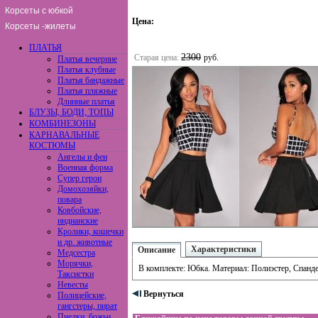
Корсеты с юбкой
Цена:
Корсеты -жилеты
ПЛАТЬЯ
2300
Старая цена:
руб.
Платья вечерние
Платья клубные
Платья бандажные
Платья пляжные
Длинные платья
БЛУЗЫ, БОДИ, ТОПЫ
КОМБИНЕЗОНЫ
КАРНАВАЛЬНЫЕ
КОСТЮМЫ
Ангелы и феи
Военная форма
Супер герои
Домохозяйки,
повара
Ковбойские,
индианские
Кролики, кошечки
и др. животные
Характеристики
Описание
Медсестра
Морячки,
В комплекте: Юбка. Материал: Полиэстер, Спанде
Таксистки
Невесты
Вернуться
Полицейские,
гангстеры, пират
Пчелки, божьи