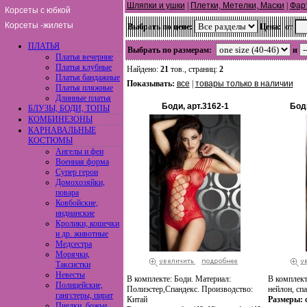
Шляпки и ушки
|
Плетки, Метелки, Маски
|
Фар
Корсеты с юбкой
Корсеты -жилеты
Выбрать по цене:
Цена:
от
ПЛАТЬЯ
Выбрать по размерам:
и
Платья вечерние
Платья клубные
Найдено:
21
тов., страниц:
2
Платья бандажные
Показывать:
все
|
товары только в наличии
Платья пляжные
Длинные платья
Боди, арт.3162-1
Боди
БЛУЗЫ, БОДИ, ТОПЫ
КОМБИНЕЗОНЫ
КАРНАВАЛЬНЫЕ
КОСТЮМЫ
Ангелы и феи
Военная форма
Супер герои
Домохозяйки,
повара
Ковбойские,
индианские
Кролики, кошечки
и др. животные
Медсестра
Морячки,
Таксистки
Невесты
В комплекте: Боди. Материал:
В комплект
Полицейские,
Полиэстер,Спандекс. Производство:
нейлон, сп
гангстеры, пират
Китай
Размеры: o
Пчелки, божьи