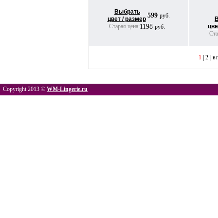
Выбрать
599
руб.
цвет / размер
Старая цена:
1198
цве
руб.
Ста
1
|
2
|
в
Copyright 2013 ©
WM-Lingerie.ru