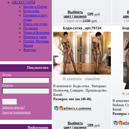
АКСЕССУАРЫ
Бюстье и Пэстис
Боди-сетка
Выбрать
599
руб.
Перчатки и тату-
цвет / размер
цве
руква
Старая цена:
1198
Ста
руб.
Пояса для чулок
Подвязки
Боди-сетка , арт.79724
Бод
Чулки и Колготки
Шляпки и ушки
Плетки, Метелки,
Маски
Фартуки
Покупателям
Логин:
Пароль:
В комплекте: Боди-сетка . Материал:
Полиэстер, Спандекс. Производство:
Китай.
Размеры: one size (40-46)
В комплект
Нейлон, Сп
Забыли пароль?
Китай.
Зарегистрироваться
Размеры: o
Выбрать
599
руб.
Информация
цвет / размер