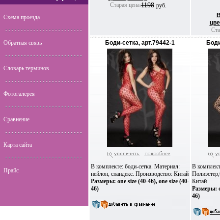
Старая цена:
1198
руб.
Схема проезда
цве
Ста
Обратная связь
Боди-сетка, арт.79442-1
Боди
Словарь терминов
Фотогалерея
Сравнение
Карта сайта
В комплекте: боди-сетка. Материал:
В комплект
Прайс
нейлон, спандекс. Производство: Китай
Полиэстер,
Размеры: one size (40-46), one size (40-
Китай
46)
Размеры: on
46)