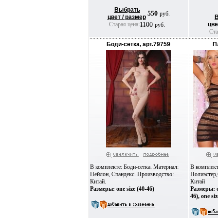
Выбрать
550
руб.
цвет / размер
Старая цена:
1100
цве
руб.
Ста
Боди-сетка, арт.79759
П
В комплекте: Боди-сетка. Материал:
В комплект
Нейлон, Спандекс. Производство:
Полиэстер,
Китай.
Китай
Размеры: one size (40-46)
Размеры: on
46), one siz