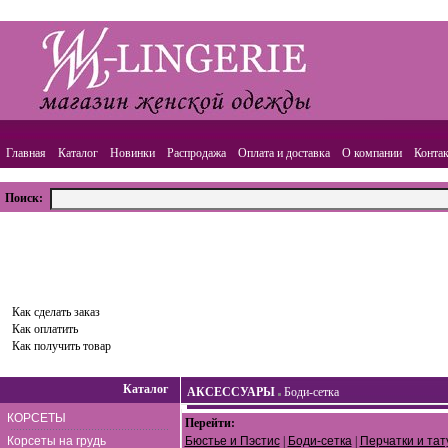
Главная
Каталог
Новинки
Распродажа
Оплата и доставка
О компании
Конта
Поиск:
ВАША КОРЗИНА
Товаров:
0
шт.,
Сумма:
0.00
руб.
Оформить заказ
Как сделать заказ
Как оплатить
Как получить товар
Каталог
АКСЕССУАРЫ
Боди-сетка
КОРСЕТЫ
Перейти:
Корсеты на грудь
Бюстье и Пэстис
|
Боди-сетка
|
Перчатки и тат