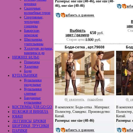
Размеры: one size (40-46), one size (40-
коровки
46), one size (40-46)
Сказочные,
волшебные герои
Спортивные,
черлидинг,
гонщицы
цве
Баварские,
Выбрать
Ста
650
руб.
немецкие
цвет / размер
Школьницы,
Старая цена:
1300
руб.
учительницы
Боди-сетка , арт.79608
Боди
Хэллоуин, ведьмы,
вампиры и др
НИЖНЕЕ БЕЛЬЕ
Пеньюары
Халатики
Боди
КУПАЛЬНИКИ
Купальники
раздельные
Купальники
слитные
Бандажные
купальники
КОСТЮМЫ ДЛЯ GO GO
В комплекте: Боди-сетка . Материал:
В комплект
ИЗ КОЖИ И ВИНИЛА
Полиэстер, Спандекс. Производство:
Полиэстер,
Китай.
Китай.
ЮБКИ
Размеры: one size (40-46)
Размеры: o
ЛЕГГИНСЫ, БРЮКИ
ШОРТИКИ, ТРУСИКИ
ПАРИКИ