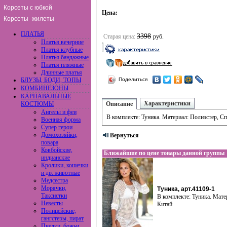
Корсеты с юбкой
Цена:
Корсеты -жилеты
ПЛАТЬЯ
3398
Старая цена:
руб.
Платья вечерние
Платья клубные
Платья бандажные
Платья пляжные
Длинные платья
БЛУЗЫ, БОДИ, ТОПЫ
Поделиться
КОМБИНЕЗОНЫ
КАРНАВАЛЬНЫЕ
Характеристики
КОСТЮМЫ
Описание
Ангелы и феи
В комплекте: Туника. Материал: Полиэстер, Сп
Военная форма
Супер герои
Домохозяйки,
Вернуться
повара
Ковбойские,
Ближайшие по цене товары данной группы
индианские
Кролики, кошечки
и др. животные
Медсестра
Морячки,
Туника, арт.41109-1
Таксистки
В комплекте: Туника. Мате
Невесты
Китай
Полицейские,
гангстеры, пират
Пчелки, божьи