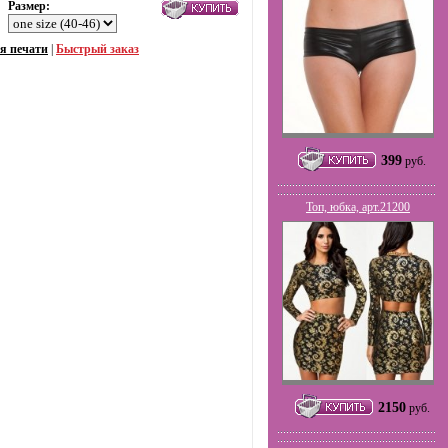
Размер:
я печати
|
Быстрый заказ
399
руб.
Топ, юбка, арт.21200
2150
руб.