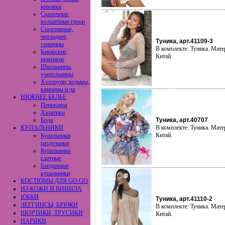
коровки
Сказочные,
волшебные герои
Спортивные,
черлидинг,
Туника, арт.41109-3
гонщицы
В комплекте: Туника. Мате
Баварские,
Китай
немецкие
Школьницы,
учительницы
Хэллоуин, ведьмы,
вампиры и др
НИЖНЕЕ БЕЛЬЕ
Пеньюары
Халатики
Боди
Туника, арт.40707
КУПАЛЬНИКИ
В комплекте: Туника. Мате
Китай.
Купальники
раздельные
Купальники
слитные
Бандажные
купальники
КОСТЮМЫ ДЛЯ GO GO
ИЗ КОЖИ И ВИНИЛА
ЮБКИ
Туника, арт.41110-2
ЛЕГГИНСЫ, БРЮКИ
В комплекте: Туника. Мате
ШОРТИКИ, ТРУСИКИ
Китай.
ПАРИКИ