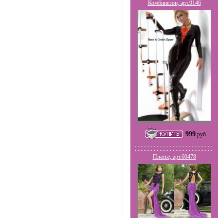
Комбинезон, арт.9146
999
руб.
Платье, арт.60478