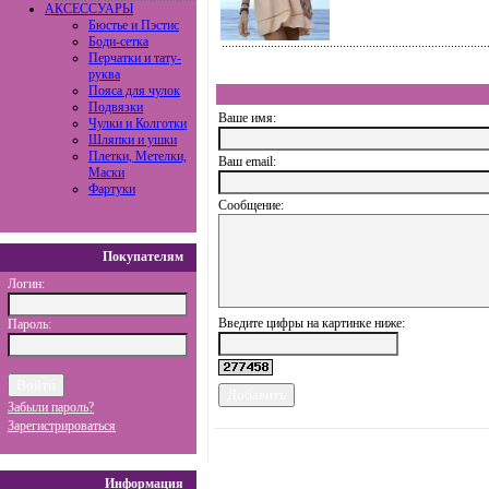
АКСЕССУАРЫ
Бюстье и Пэстис
Боди-сетка
Перчатки и тату-
руква
Пояса для чулок
Подвязки
Ваше имя:
Чулки и Колготки
Шляпки и ушки
Плетки, Метелки,
Ваш еmail:
Маски
Фартуки
Сообщение:
Покупателям
Логин:
Введите цифры на картинке ниже:
Пароль:
Забыли пароль?
Зарегистрироваться
Информация