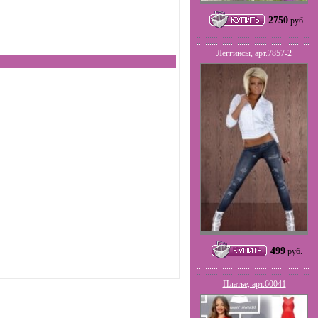
2750
руб.
Леггинсы, арт.7857-2
499
руб.
Платье, арт.60041