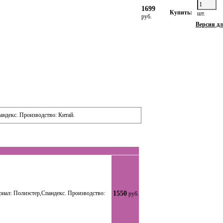
1699
Купить:
шт.
руб.
Версия дл
андекс. Производство: Китай.
риал: Полиэстер,Спандекс. Производство:
1550
руб.