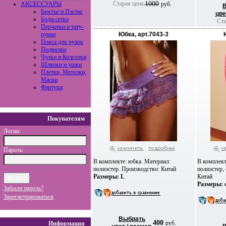
Старая цена:
1000
АКСЕССУАРЫ
руб.
Бюстье и Пэстис
цве
Боди-сетка
Ста
Перчатки и тату-
руква
Юбка, арт.7043-3
Пояса для чулок
Подвязки
Чулки и Колготки
Шляпки и ушки
Плетки, Метелки,
Маски
Фартуки
Покупателям
Логин:
Пароль:
В комплекте: юбка. Материал:
В комплект
полиэстер. Производство: Китай
полиэстер,
Размеры: L
Китай
Размеры: o
Забыли пароль?
Зарегистрироваться
Выбрать
400
руб.
Информация