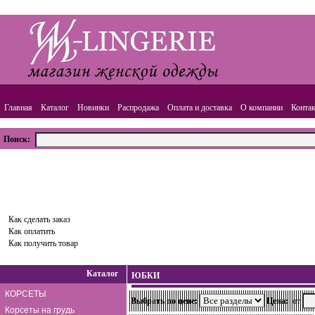
Главная
Каталог
Новинки
Распродажа
Оплата и доставка
О компании
Конта
Поиск:
ВАША КОРЗИНА
Товаров:
0
шт.,
Сумма:
0.00
руб.
Оформить заказ
Как сделать заказ
Как оплатить
Как получить товар
Каталог
ЮБКИ
КОРСЕТЫ
Выбрать по цене:
Цена:
от
Корсеты на грудь