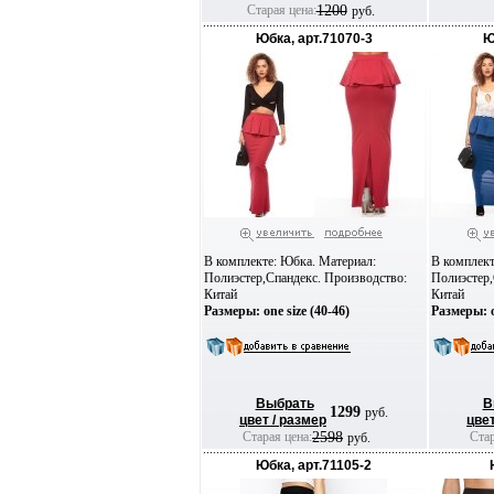
Старая цена:
1200
руб.
Юбка, арт.71070-3
Ю
В комплекте: Юбка. Материал:
В комплект
Полиэстер,Спандекс. Производство:
Полиэстер,
Китай
Китай
Размеры: one size (40-46)
Размеры: o
Выбрать
В
1299
руб.
цвет / размер
цвет
Старая цена:
2598
Стар
руб.
Юбка, арт.71105-2