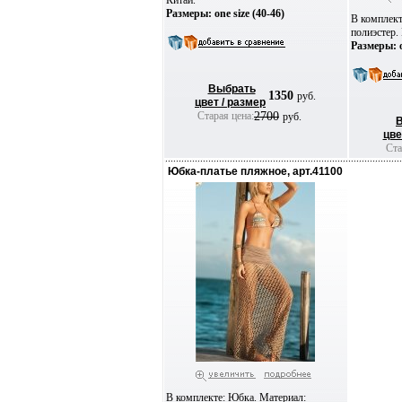
Китай.
Размеры: one size (40-46)
В комплект
полиэстер.
Размеры: o
Выбрать
1350
руб.
цвет / размер
Старая цена:
2700
руб.
цве
Ста
Юбка-платье пляжное, арт.41100
В комплекте: Юбка. Материал: