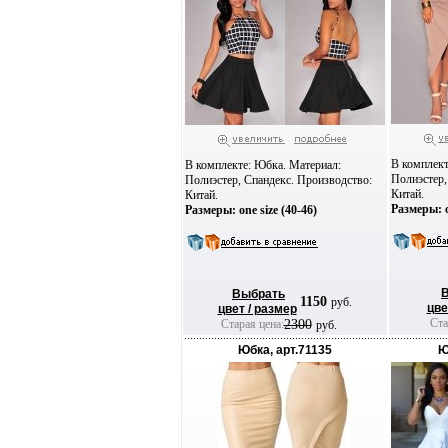
В комплект
В комплекте: Юбка. Материал:
Полиэстер,
Полиэстер, Спандекс. Производство:
Китай.
Китай.
Размеры: o
Размеры: one size (40-46)
Выбрать
1150
руб.
цве
цвет / размер
Ста
Старая цена:
2300
руб.
Юбка, арт.71135
Ю