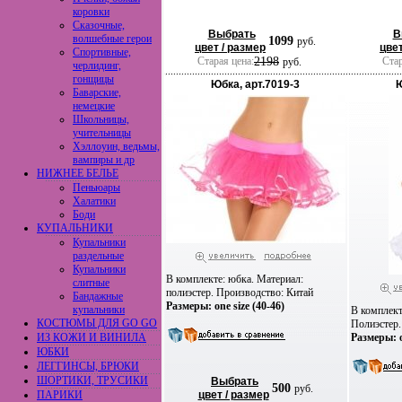
коровки
Сказочные,
Выбрать
В
волшебные герои
1099
руб.
цвет / размер
цвет
Спортивные,
Старая цена:
2198
Стар
руб.
черлидинг,
гонщицы
Юбка, арт.7019-3
Ю
Баварские,
немецкие
Школьницы,
учительницы
Хэллоуин, ведьмы,
вампиры и др
НИЖНЕЕ БЕЛЬЕ
Пеньюары
Халатики
Боди
КУПАЛЬНИКИ
Купальники
раздельные
Купальники
В комплекте: юбка. Материал:
слитные
полиэстер. Производство: Китай
Бандажные
Размеры: one size (40-46)
купальники
В комплект
КОСТЮМЫ ДЛЯ GO GO
Полиэстер.
ИЗ КОЖИ И ВИНИЛА
Размеры: o
ЮБКИ
ЛЕГГИНСЫ, БРЮКИ
ШОРТИКИ, ТРУСИКИ
Выбрать
500
руб.
ПАРИКИ
цвет / размер