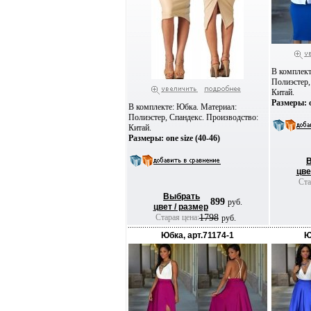
В комплект
Полиэстер,
Китай.
Размеры: o
В комплекте: Юбка. Материал:
Полиэстер, Спандекс. Производство:
Китай.
Размеры: one size (40-46)
цве
Ста
Выбрать
899
руб.
цвет / размер
Старая цена:
1798
руб.
Юбка, арт.71174-1
Ю