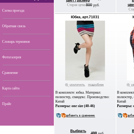
цвет / размер
Старая цена:
800
цве
руб.
Ста
Схема проезда
Юбка, арт.71031
Обратная связь
Словарь терминов
Фотогалерея
Сравнение
Карта сайта
В комплекте: юбка. Материал:
В комплект
полиэстер, спандекс. Производство:
полиэстер,
Китай
Китай
Прайс
Размеры: one size (40-46)
Размеры: o
Выбрать
400
руб.