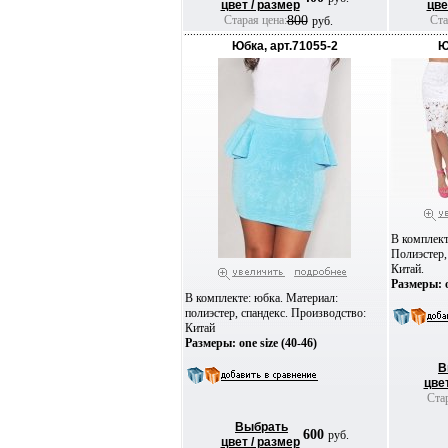
цвет / размер
цве
Старая цена:
800
Ста
руб.
Юбка, арт.71055-2
Ю
В комплект
Полиэстер,
Китай.
Размеры: o
В комплекте: юбка. Материал:
полиэстер, спандекс. Производство:
Китай
Размеры: one size (40-46)
В
цвет
Стар
Выбрать
600
руб.
цвет / размер