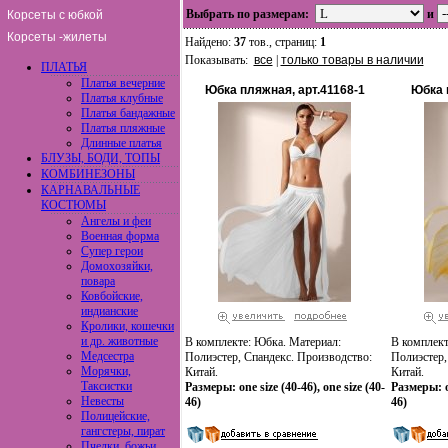
Выбрать по размерам:
и
Корсеты с юбкой
Корсеты -жилеты
Найдено:
37
тов., страниц:
1
Показывать:
все
|
только товары в наличии
ПЛАТЬЯ
Платья вечерние
Юбка пляжная, арт.41168-1
Юбка 
Платья клубные
Платья бандажные
Платья пляжные
Длинные платья
БЛУЗЫ, БОДИ, ТОПЫ
КОМБИНЕЗОНЫ
КАРНАВАЛЬНЫЕ
КОСТЮМЫ
Ангелы и феи
Военная форма
Супер герои
Домохозяйки,
повара
Ковбойские,
индианские
Кролики, кошечки
и др. животные
В комплекте: Юбка. Материал:
В комплект
Медсестра
Полиэстер, Спандекс. Производство:
Полиэстер,
Морячки,
Китай.
Китай.
Таксистки
Размеры: one size (40-46), one size (40-
Размеры: on
Невесты
46)
46)
Полицейские,
гангстеры, пират
Пчелки, божьи