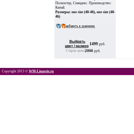
Полиэстер, Спандекс. Производство:
Китай.
Размеры: one size (40-46), one size (40-
46)
Выбрать
1499
руб.
цвет / размер
Старая цена:
2998
руб.
Copyright 2013 ©
WM-Lingerie.ru