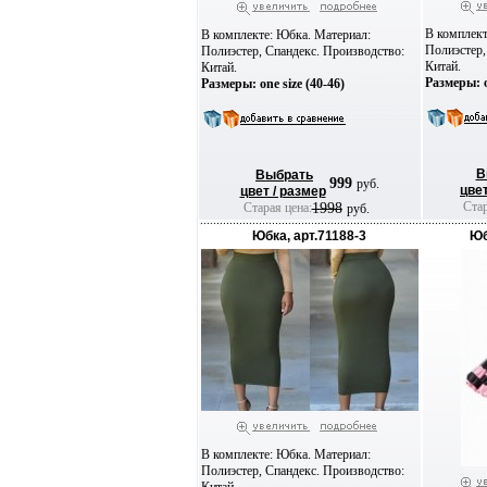
В комплект
В комплекте: Юбка. Материал:
Полиэстер,
Полиэстер, Спандекс. Производство:
Китай.
Китай.
Размеры: o
Размеры: one size (40-46)
В
Выбрать
999
руб.
цвет
цвет / размер
Стар
Старая цена:
1998
руб.
Юбка, арт.71188-3
Юб
В комплекте: Юбка. Материал:
Полиэстер, Спандекс. Производство: